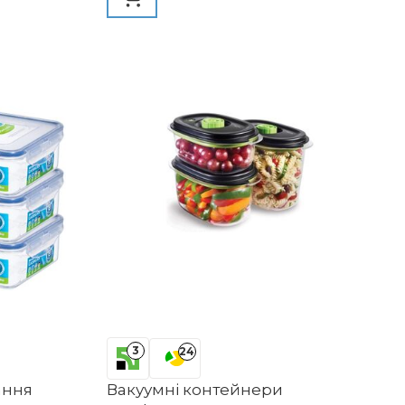
3
24
ання
Вакуумні контейнери