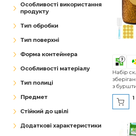
Fangehong
Feelava
Особливості використання
продукту
Fegat
Fellow
Тип обробки
Ferenando
Fine jade2
Тип поверхні
FINEW
FOGARI
FoodSaver
Formaticum
Форма контейнера
3
Fratelli Guzzini
Особливості матеріалу
Набір ск
зберіган
Fresh Master
freshboho
Тип полиці
з буршт
об&39єм
Frigoverre
FUNEBIKE
Предмет
1
герметич
Futchoy
G.a HOMEFAVOR
лійкою, 
Стійкий до цвілі
бурштин
GAIWAN
Gall&Zick
зберіган
Додаткові характеристики
кави, гор
GAOUSD
Garronda