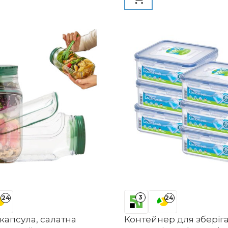
обка для тіста для
ста для піци,
р для тіста для піци, 1
3
24
24
капсула, салатна
Контейнер для зберіг