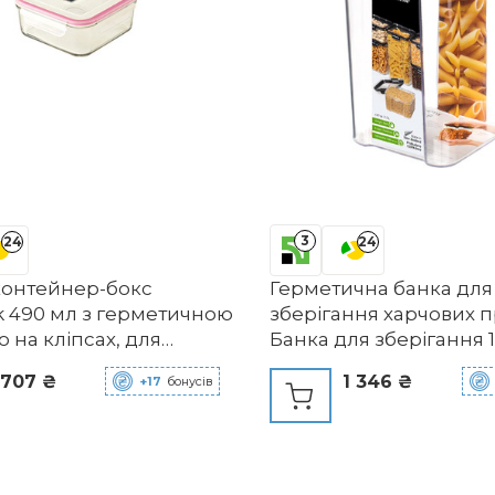
3
24
24
контейнер-бокс
Герметична банка для
k 490 мл з герметичною
зберігання харчових п
на кліпсах, для
Банка для зберігання 1,
льової печі,
кришкою Можливість
 707 ₴
1 346 ₴
+17
бонусів
ийної машини та
штабелювання Без бі
ьної камери. Без BPA,
А, різноманітні кольо
ігання їжі та
ання їжі на
ження.