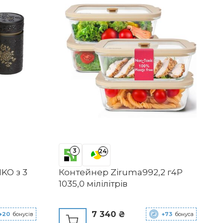
3
24
KO з 3
Контейнер Ziruma992,2 г4P
1035,0 мілілітрів
7 340 ₴
+20
бонусів
+73
бонуса