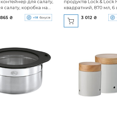
 контейнер для салату,
продуктів Lock & Lock 
я салату, коробка на
квадратний, 870 мл, 6 
кладна салатна
 865 ₴
3 012 ₴
+18
бонусів
ка, портативна салатна
 коробка для снеків з
, підходить для дому,
ку на природі,
ей та вечірок
й)