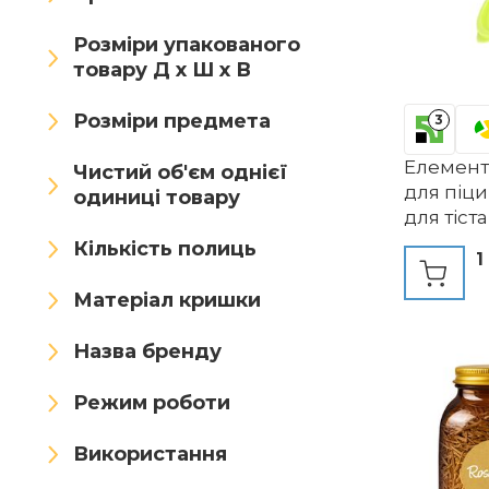
Edel Living
edihome
Розміри упакованого
EHOTER
Eigenart
товару Д х Ш х В
Einweg
ElbFuchs
Розміри предмета
3
Emile Henry
Елементн
Чистий об'єм однієї
для піц
одиниці товару
Emma Bridgewater
для тіст
пластику
Кількість полиць
Emsa
Engelland
1
розстой
тіста дл
Enpack
Enzborn
Esbit
Матеріал кришки
викорис
інгредієн
Estabeter
Eva Solo
Назва бренду
рестора
Ewrap
Excelsa
(різнок
Режим роботи
Eyoulife
FACKELMANN
Використання