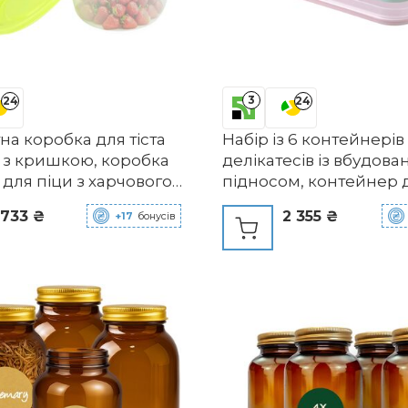
3
24
24
а коробка для тіста
Набір із 6 контейнерів
и з кришкою, коробка
делікатесів із вбудов
а для піци з харчового
підносом, контейнер 
, коробка для
зберігання продуктів,
 733 ₴
2 355 ₴
+17
бонусів
ки піци, контейнер для
контейнер, коробка д
я піци для домашнього
делікатесів, штабелює
тання, контейнер для
BPA, кухонне начиння,
тів для кухні,
різні кольори 16
ну чи дому
ольоровий