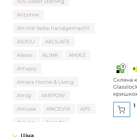
925 Silber Sterling
Actsime
AH mit liebe handgemacht
AIDOU
AKOLAFE
Alessi
ALINK
AM/63
3
Amajoy
Скляна 
Amara Home & Living
Glassloc
кришкою 
Amig
AMIPOW
мікрохви
1
посудом
Amuse
ANCEVIA
APS
морозил
для збер
Araven
Arendo
приготув
Ціна
Aronia Original
виперед