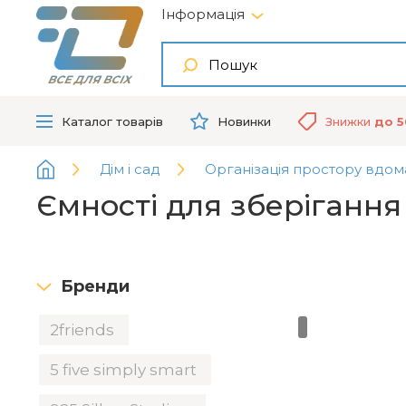
Інформація
ВСЕ ДЛЯ ВСІХ
Каталог
товарів
Новинки
Знижки
до 
Дім і сад
Організація простору вдом
Ємності для зберігання
Бренди
2friends
5 five simply smart