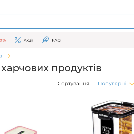
50%
Акції
FAQ
а
 харчових продуктів
Сортування
Популярні