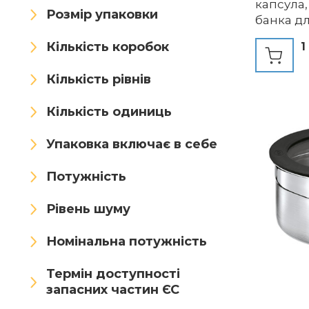
капсула,
Розмір упаковки
Caterserve
Caypix
банка дл
винос, с
Кількість коробок
CCYLEZ
CECOMBINE
1
вертлюж
капсула,
Cha Cult
Checkmart
Кількість рівнів
кришкою
відпочин
Chef Pomodoro
Кількість одиниць
подорож
(зелени
Chemdiscount
Cilio
Упаковка включає в себе
Cjytdkj
Classbach
Потужність
Cocktail7
Codil
Рівень шуму
CoKeeSun
Cole & Mason
Номінальна потужність
Continenta
Contital
Термін доступності
запасних частин ЄС
coox
Cozihom