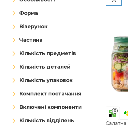
піци Кор
Bhina
BIBURY
кульок ті
Форма
контейне
BIOZOYG
Blomus
Візерунок
Blond Amsterdam
Частина
Bloomingville
BONJUME
Кількість предметів
Bormioli Rocco
Кількість деталей
BOROHOUSE
Brabantia
Кількість упаковок
Bredemeijer
Bssowe
Комплект постачання
BUCOMTU
Bugucat
Включені компоненти
burkfeeg
Cabilock
3
Кількість відділень
CALM COZY
CANDL
Салатна 