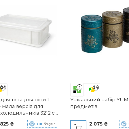
3
24
24
для тіста для піци 1
Унікальний набір YUMI
 мала версія для
предметів
холодильників 3212 см
 в Італії Коробка для
 825 ₴
2 075 ₴
+18
бонусів
и, форма для тіста для