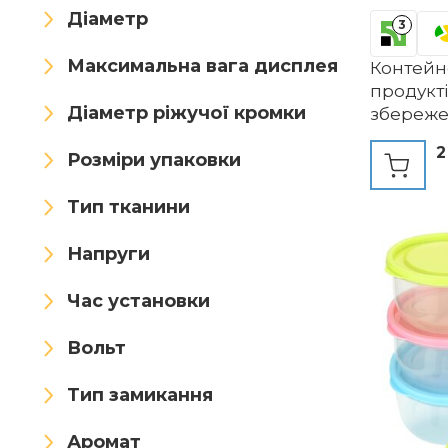
Crazy Korean Cooking
Діаметр
3
CRROEL
Curtec
Максимальна вага дисплея
Контейн
продукт
das Olivenholzbrett
Діаметр ріжучої кромки
збережен
високоя
Deckmann
DeinPack
2
Розміри упаковки
зберіган
гігієніч
Dekobox
DHSWNNG
Тип тканини
смаку, н
придатн
DIBALIYI
dlp
Domotti
посудом
Напруги
12 см, ді
Dosenritter
Dottduya
Час установки
DropD'olio
DuneDesign
Вольт
e-jen
EALRIDV
ebake
Тип замикання
ECO Brotbox
Ecofocet
Аромат