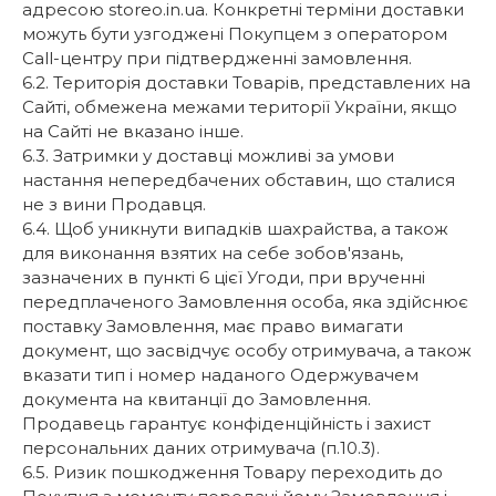
адресою storeo.in.ua. Конкретні терміни доставки
можуть бути узгоджені Покупцем з оператором
Call-центру при підтвердженні замовлення.
6.2. Територія доставки Товарів, представлених на
Сайті, обмежена межами території України, якщо
на Сайті не вказано інше.
6.3. Затримки у доставці можливі за умови
настання непередбачених обставин, що сталися
не з вини Продавця.
6.4. Щоб уникнути випадків шахрайства, а також
для виконання взятих на себе зобов'язань,
зазначених в пункті 6 цієї Угоди, при врученні
передплаченого Замовлення особа, яка здійснює
поставку Замовлення, має право вимагати
документ, що засвідчує особу отримувача, а також
вказати тип і номер наданого Одержувачем
документа на квитанції до Замовлення.
Продавець гарантує конфіденційність і захист
персональних даних отримувача (п.10.3).
6.5. Ризик пошкодження Товару переходить до