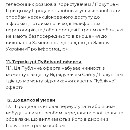
телефонних розмов з Користувачем / Покупцем.
При цьому Продавець зобов'язується: запобігати
спробам несанкціонованого доступу до
інформації, отриманої в ході телефонних
переговорів, та / або передачі її третім особам, які
не мають безпосереднього відношення до
виконання Замовлень, відповідно до Закону
України «Про інформацію».
11. Термін дії Публічної оферти
11.1. Ця Публічна оферта набуває чинності з
моменту її акцепту Відвідувачем Сайту / Покупцем
і діє до моменту відкликання акцепту Публічної
оферти.
12. Додаткові умови
12.1. Продавець вправі переуступати або яким-
небудь іншим способом передавати свої права та
обов'язки, що випливають з його відносин з
Покупцем, третім особам.