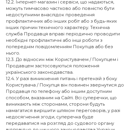
12.2. Інтернет-магазин і сервіси, що надаються,
можуть тимчасово частково або повністю бути
недоступними внаслідок проведення
профілактичних або інших робіт або з будь-яких
інших причин технічного характеру. Технічна
служба Продавця вправі періодично проводити
необхідні профілактичні або інші роботи з
попереднім повідомленням Покупців або без
нього.
12.3. До відносин між Користувачем / Покупцем і
Продавцем застосовуються положення
українського законодавства.
12.4. У разі виникнення питань і претензій з боку
Користувача / Покупця він повинен звернутися до
Продавця по телефону або іншим доступним
способом, вказаним на Сайті. Всі суперечки, що
виникають між сторонами, сторони будуть
намагатися вирішити шляхом переговорів, у разі
недосягнення згоди, суперечка буде
передаватися на розгляд до судового органу
відповідно до чинного законодавства України.