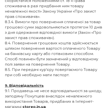
скористатися положеннями ст. 18 «Права
споживача в разі придбання ним товару
неналежної якості» Закону України «Про захист
прав споживачів».
8.3.4. Вимоги про повернення сплаченої за товар
грошової суми задовольняються протягом 10 днів
з дня одержання відповідної вимоги (Закон «Про
захист прав споживачів»).
8.4. Повернення грошових коштів здійснюється
шляхом повернення вартості оплаченого Товару
на банківську карту або готівковим способом.
Спосіб повинен бути зазначений у відповідному
полі заяви на повернення Товару.
8.5. При передачі кур'єру повертаємого Товару
при собі необхідно мати паспорт.
9. Відповідальність
9.1. Продавець не несе відповідальності за шкоду,
заподіяну Покупцеві внаслідок неналежного
використання Товарів, придбаних в Інтернет-
магазині
storeo.in.ua
.