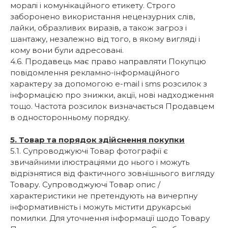
моралі і комунікаційного етикету. Строго
заборонено використання нецензурних слів,
лайки, образливих виразів, а також загроз і
шантажу, незалежно від того, в якому вигляді і
кому вони були адресовані.
4.6. Продавець має право направляти Покупцю
повідомлення рекламно-інформаційного
характеру за допомогою e-mail і sms розсилок з
інформацією про знижки, акції, нові надходження
тощо. Частота розсилок визначається Продавцем
в односторонньому порядку.
5. Товар та порядок здійснення покупки
5.1. Супроводжуючі Товар фотографії є
звичайними ілюстраціями до нього і можуть
відрізнятися від фактичного зовнішнього вигляду
Товару. Супроводжуючі Товар опис /
характеристики не претендують на вичерпну
інформативність і можуть містити друкарські
помилки. Для уточнення інформації щодо Товару