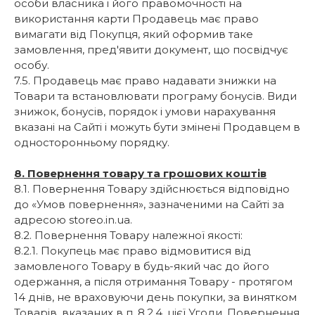
особи власника і його правомочності на
використання карти Продавець має право
вимагати від Покупця, який оформив таке
замовлення, пред'явити документ, що посвідчує
особу.
7.5. Продавець має право надавати знижки на
Товари та встановлювати програму бонусів. Види
знижок, бонусів, порядок і умови нарахування
вказані на Сайті і можуть бути змінені Продавцем в
односторонньому порядку.
8. Повернення товару та грошових коштів
8.1. Повернення Товару здійснюється відповідно
до «Умов повернення», зазначеними на Сайті за
адресою storeo.in.ua.
8.2. Повернення Товару належної якості:
8.2.1. Покупець має право відмовитися від
замовленого Товару в будь-який час до його
одержання, а після отримання Товару - протягом
14 днів, не враховуючи день покупки, за винятком
Товарів, вказаних в п. 8.2.4. цієї Угоди. Повернення