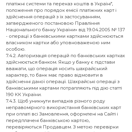
платіжні системи та переказ коштів в Україні",
положення про порядок емісії платіжних карт і
здійснення операцій з їх застосуванням,
затвердженого постановою Правління
Національного банку України» від 19.04.2005 № 137
- операції з банківськими картками здійснюються
власником картки або уповноваженою ним
особою.
7.4.2. Авторизація операцій по банківських картках
здійснюється банком. Якщо у банку є підстави
вважати, що операція носить шахрайський
характер, то банк має право відмовити в
здійсненні даної операції. Шахрайські операції з
банківськими картами потрапляють під дію статті
190 КК України.
7.4.3. Щоб уникнути випадків різного роду
неправомірного використання банківських карт
при оплаті всі Замовлення, оформлені на Сайті і
передплачені банківською картою,
перевіряються Продавцем. З метою перевірки