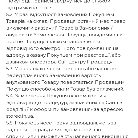
Покупець повинен звернутися до Служби
підтримки клієнтів.
5.2. У разі відсутності замовлених Покупцем
Товарів на складі Продавця, останній має право
виключити вказаний Товар із Замовлення /
анулювати Замовлення Покупця, повідомивши
про це Покупця шляхом направлення
відповідного електронного повідомлення на
адресу, вказану Покупцем при реєстрації, або
дзвінком оператора Call-центру Продавця.
5.3. У разі анулювання повністю або частково
передплаченого Замовлення вартість
анульованого Товару повертається Продавцем
Покупцю способом, яким Товар був оплачений.
5.4. Замовлення Покупця оформлюється
відповідно до процедур, зазначених на Сайті в
розділі «Як оформити замовлення» за адресою
storeo.in.ua.
5.5. Покупець несе повну відповідальність за
надання неправдивих відомостей, що
спричинили неможливість належного виконання