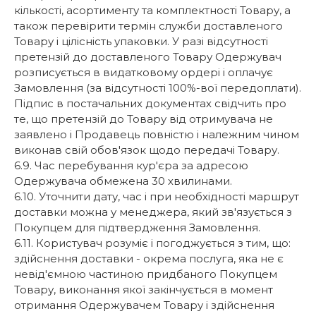
кількості, асортименту та комплектності Товару, а
також перевірити термін служби доставленого
Товару і цілісність упаковки. У разі відсутності
претензій до доставленого Товару Одержувач
розписується в видатковому ордері і оплачує
Замовлення (за відсутності 100%-вої передоплати).
Підпис в постачальних документах свідчить про
те, що претензій до Товару від отримувача не
заявлено і Продавець повністю і належним чином
виконав свій обов'язок щодо передачі Товару.
6.9. Час перебування кур'єра за адресою
Одержувача обмежена 30 хвилинами.
6.10. Уточнити дату, час і при необхідності маршрут
доставки можна у менеджера, який зв'язується з
Покупцем для підтвердження Замовлення.
6.11. Користувач розуміє і погоджується з тим, що:
здійснення доставки - окрема послуга, яка не є
невід'ємною частиною придбаного Покупцем
Товару, виконання якої закінчується в момент
отримання Одержувачем Товару і здійснення