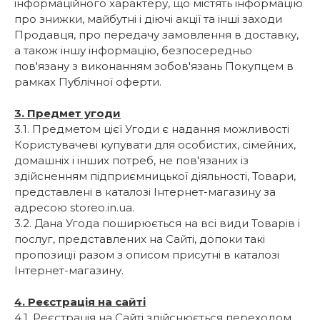
інформаційного характеру, що містять інформацію
про знижки, майбутні і діючі акції та інші заходи
Продавця, про передачу замовлення в доставку,
а також іншу інформацію, безпосередньо
пов'язану з виконанням зобов'язань Покупцем в
рамках Публічної оферти.
3. Предмет угоди
3.1. Предметом цієї Угоди є надання можливості
Користувачеві купувати для особистих, сімейних,
домашніх і інших потреб, не пов'язаних із
здійсненням підприємницької діяльності, Товари,
представлені в каталозі Інтернет-магазину за
адресою storeo.in.ua.
3.2. Дана Угода поширюється на всі види Товарів і
послуг, представлених на Сайті, допоки такі
пропозиції разом з описом присутні в каталозі
Інтернет-магазину.
4. Реєстрація на сайті
4.1. Реєстрація на Сайті здійснюється переходом