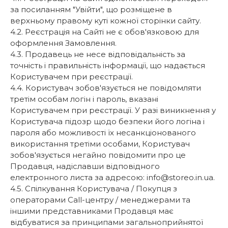
за посиланням "Увійти", що розміщене в
верхньому правому куті кожної сторінки сайту.
4.2. Реєстрація на Сайті не є обов'язковою для
оформлення Замовлення.
4.3. Продавець не несе відповідальність за
точність і правильність інформації, що надається
Користувачем при реєстрації.
4.4. Користувач зобов'язується не повідомляти
третім особам логін і пароль, вказані
Користувачем при реєстрації. У разі виникнення у
Користувача підозр щодо безпеки його логіна і
пароля або можливості їх несанкціонованого
використання третіми особами, Користувач
зобов'язується негайно повідомити про це
Продавця, надіславши відповідного
електронного листа за адресою: info@storeo.in.ua.
4.5. Спілкування Користувача / Покупця з
операторами Call-центру / менеджерами та
іншими представниками Продавця має
відбуватися за принципами загальноприйнятої