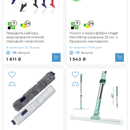
3
3
24
24
Твердість набору
Чохол з мікрофібри Unger
мікроракеля м'який,
MicroStrip (ширина 25 см, з
середній і жорсткий
брудною накладкою
інструмент для обгортання
застібка на липучці, легко
В наявності 12-19 днів
В наявності 9-16 днів
автомобіля
миється, матеріал носія 100
+16
бонусів
+15
бонусів
поліамід/волокна 100
поліетилен) NS250
1 611 ₴
1 543 ₴