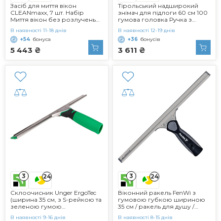
Засіб для миття вікон
Тірольський надширокий
CLEANmaxx, 7 шт. Набір
знімач для підлоги 60 см 100
Миття вікон без розлучень
гумова головка Ручка з
Комплектація з очищувачем,
нержавіючої сталі Надміцні
В наявності 11-18 днів
В наявності 12-19 днів
віконним ракелем, відром,
145 см ручка з 4 частин
+54
бонуса
+36
бонусів
склоочисником, ганчіркою з
Ідеально підходить для миття,
мікрофібри Ідеально
сушіння, ванної кімнати,
5 443 ₴
3 611 ₴
підходить для дому,
вологих приміщень,
автомобіля та душу
кахельної підлоги
3
3
24
24
Склоочисник Unger ErgoTec
Віконний ракель FenWi з
(ширина 35 см, з S-рейкою та
гумовою губкою шириною
зеленою гумою
35 см / ракель для душу /
склоочисника, миття вікон
ракель з ракелем з
В наявності 9-16 днів
В наявності 8-15 днів
без розлучень) ES35G
нержавіючої сталі як ракель