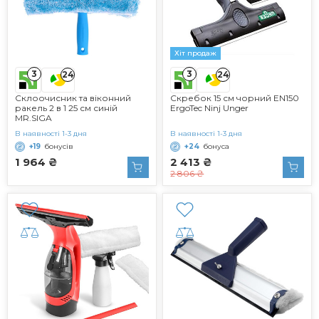
Хіт продаж
3
3
24
24
Склоочисник та віконний
Скребок 15 см чорний EN150
ракель 2 в 1 25 см синій
ErgoTec Ninj Unger
MR.SIGA
В наявності 1-3 дня
В наявності 1-3 дня
+19
бонусів
+24
бонуса
1 964 ₴
2 413 ₴
2 806 ₴