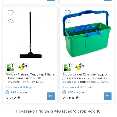
та зовні
3
3
24
24
Гумовий віник Перукар Мітла
Відро Unger 12 літрів (відро
Шипована мітла з 100
для миття мийки шириною
натурального каучуку
до 35 см, з літровою шкалою,
Підмітальна машина Знімач
колір зелений) GTB12
В наявності 11-18 днів
В наявності 12-19 днів
скрубберів Довжина ручки
+32
бонуса
+22
бонуса
регульована 83 см 150 см
Оригінальний SQUEEPER від
3 212 ₴
2 280 ₴
SWEEPA
Показано 1 по 24 із 410 (всього сторінок: 18)