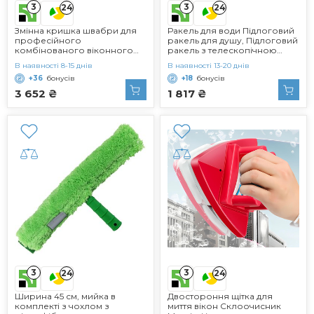
3
3
24
24
Змінна кришка швабри для
Ракель для води Підлоговий
професійного
ракель для душу, Підлоговий
комбінованого віконного
ракель з телескопічною
ракеля в комплекті з 2 шт. ,
ручкою (74-120 см), Ракель
В наявності 8-15 днів
В наявності 13-20 днів
рулон для чищення
для води, Віконний ракель
+36
бонусів
+18
бонусів
(35/40см)
для дерева, скла, бетону,
плитки Душ, Туалет, 52
3 652 ₴
1 817 ₴
3
3
24
24
Ширина 45 см, мийка в
Двостороння щітка для
комплекті з чохлом з
миття вікон Склоочисник