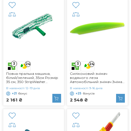
3
3
24
24
Повна пральна машина,
Силіконовий знімач
білий/зелений, 35см Розмір
водяного леза
35 см, 350 StripWasher
Автомобільний знімач Знімач
Monsoon Strip PAC
лобового скла Знімач вікон
В наявності 12-19 днів
В наявності 9-16 днів
Ракель для води Зелений
+21
бонус
+25
бонусів
2 161 ₴
2 548 ₴