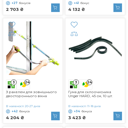
+27
бонусів
+41
бонус
для скла для миття вікон
2 703 ₴
4 132 ₴
3
3
24
24
З ракелем для зовнішнього
Гума для склоочисника
двостороннього вікна
Unger HARD, 45 см, 10 шт.
В наявності 20-27 днів
В наявності 11-18 днів
+42
бонуса
+34
бонуса
4 204 ₴
3 423 ₴