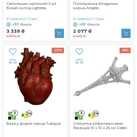
Світильник настінний 2 шт
Попільничка бездимна
білий-холод Lightess
чорна Angelo
В наявності 1-3 дня
В наявності 1-3 дня
+33
бонуса
+20
бонусів
3 339 ₴
2 077 ₴
3 872 ₴
2 413 ₴
-22%
-16%
3
3
24
24
Ваза у формі серця Tubayia
Статуетка ейфелевої вежі
Франція 10 х 10 х 25 см Ciieeo