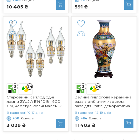
білий - 2700 Кельвін, 4 шт. (1
упаковка)
10 485 ₴
591 ₴
3
3
24
24
Старовинні світлодіодні
Велика підлогова керамічна
лампи ZYUJIA E14 10 Вт, 900
ваза з риб'ячим хвостом,
ЛМ, нерегульовані маленькі
ваза для квітів, декоративна
гвинтові канделябри,
ваза ручної роботи для
В наявності 10-17 днів
В наявності 12-19 днів
світлодіодні свічкові лампи,
дому, висота 18.11' (46см),
+30
бонусів
+114
бонусів
тепло-білі енергозберігаючі
золотий золото B
лампи 3000 К (еквівалент 90
3 029 ₴
11 403 ₴
Вт) 6 упаковок