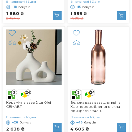
В наявності 1-3 дня
В наявності 1-3 дня
+18
бонусів
+15
бонусів
1 880 ₴
1 599 ₴
2 424 ₴
1 908 ₴
3
3
24
24
Керамічна ваза 2 шт білі
Велика ваза ваза для квітів
CEMABT
XL з переробленого скла -
прикраса вітальні -
європейське виробництво -
В наявності 1-3 дня
В наявності 1-3 дня
колір мідь з градієнтом
+26
бонусів
+46
бонусів
кольору - висота 50 см
висота 50 см мідь
2 638 ₴
4 603 ₴