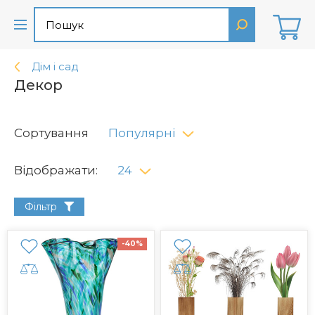
Дім і сад
Декор
Сортування
Популярні
Відображати:
24
Фільтр
-40%