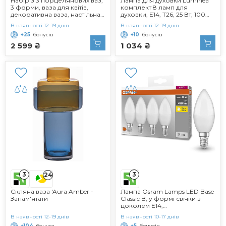
Набір з 3 порцелянових ваз,
Лампа для духовки Luminea
3 форми, ваза для квітів,
комплект 8 ламп для
декоративна ваза, настільна
духовки, E14, T26, 25 Вт, 100
ваза, колір олов'яний,
лм, до 300 C (лампа для
В наявності 12-19 днів
В наявності 12-19 днів
матеріал порцеляна (66223)
духовки E14 (теплий білий),
+25
бонусів
+10
бонусів
лампочка для плити)
2 599 ₴
1 034 ₴
3
3
24
Скляна ваза 'Aura Amber -
Лампа Osram Lamps LED Base
Запам'ятати
Classic B, у формі свічки з
цоколем E14,
нерегульована, замінює 5,5
В наявності 12-19 днів
В наявності 10-17 днів
Вт 40 Вт, матова, теплий
+104
бонуса
+5
бонусів