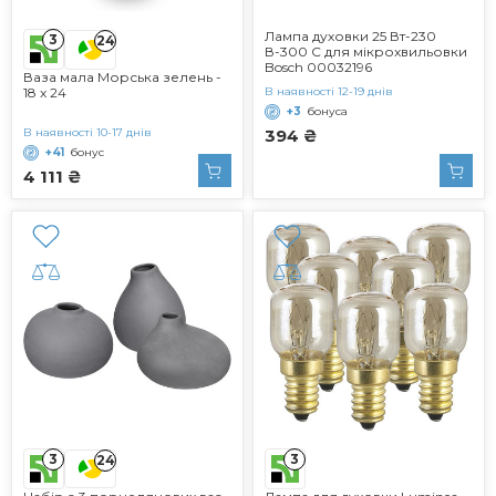
Лампа духовки 25 Вт-230
3
24
В-300 C для мікрохвильовки
Bosch 00032196
Ваза мала Морська зелень -
18 x 24
В наявності 12-19 днів
+3
бонуса
В наявності 10-17 днів
394 ₴
+41
бонус
4 111 ₴
3
3
24