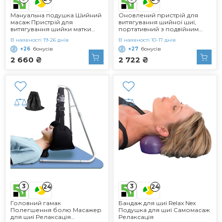
Мануальна подушка Шийний
Оновлений пристрій для
масаж Пристрій для
витягування шийної шиї,
витягування шийки матки
портативний з подвійним
для SPA, чорний
храповим механізмом
В наявності 19-26 днів
В наявності 10-17 днів
+26
бонусів
+27
бонусів
2 660 ₴
2 722 ₴
3
3
24
24
Головний гамак
Бандаж для шиї Relax Nex
Полегшення болю Масажер
Подушка для шиї Самомасаж
для шиї Релаксація
Релаксація