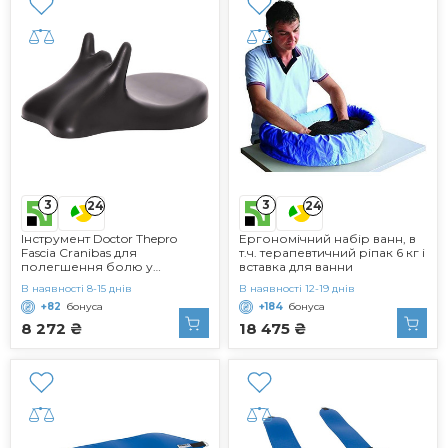
3
3
24
24
Інструмент Doctor Thepro
Ергономічний набір ванн, в
Fascia Cranibas для
т.ч. терапевтичний ріпак 6 кг і
полегшення болю у
вставка для ванни
суглобах голови, шипована
В наявності 8-15 днів
В наявності 12-19 днів
поверхня, 16 см
+82
бонуса
+184
бонуса
8 272 ₴
18 475 ₴