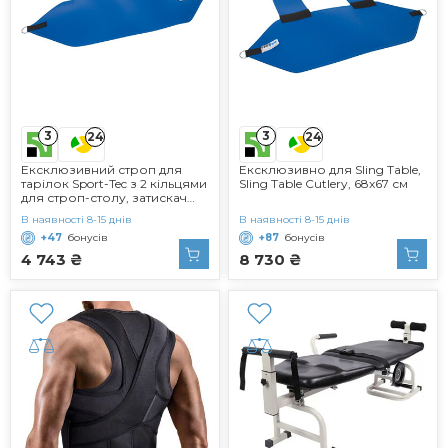
3
3
24
24
Ексклюзивний строп для
Ексклюзивно для Sling Table,
тарілок Sport-Tec з 2 кільцями
Sling Table Cutlery, 68x67 см
для строп-столу, затискач
для строп-столу
В наявності 8-15 днів
В наявності 8-15 днів
+47
бонусів
+87
бонусів
4 743 ₴
8 730 ₴