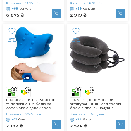
Портативний плечовий
В наявності 13-20 днів
В наявності 8-15 днів
релаксатор з кріпленням
+68
бонусів
+29
бонусів
Тримач з нержавіючої сталі
для чоловіків і жінок
6 875 ₴
2 919 ₴
3
3
24
24
Розтяжка для шиї Комфорт
Подушка Допомога для
та полегшення болю за
витягування шиї для голови,
допомогою декомпресії
болю в плечах Надувна
шийки матки розслабляє
подушка для шиї/Подушка
В наявності 20-27 днів
В наявності 13-20 днів
шию ультрам'який,
для витягування шийного
+21
бонус
+25
бонусів
натуральний кондиціонер
хребця Тришарова подушка
для вигинів, виготовлений з
для витягування шиї для
2 182 ₴
2 524 ₴
високоякісного волосся
полегшення болю в шиї