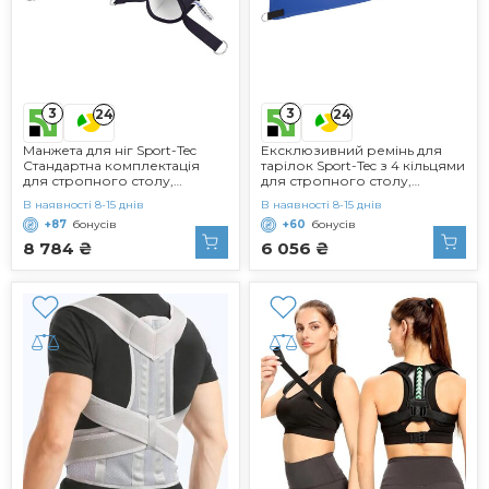
3
3
24
24
Манжета для ніг Sport-Tec
Ексклюзивний ремінь для
Стандартна комплектація
тарілок Sport-Tec з 4 кільцями
для стропного столу,
для стропного столу,
столових приборів для
затискач для столу для строп
В наявності 8-15 днів
В наявності 8-15 днів
строп, аксесуарів
+87
бонусів
+60
бонусів
8 784 ₴
6 056 ₴