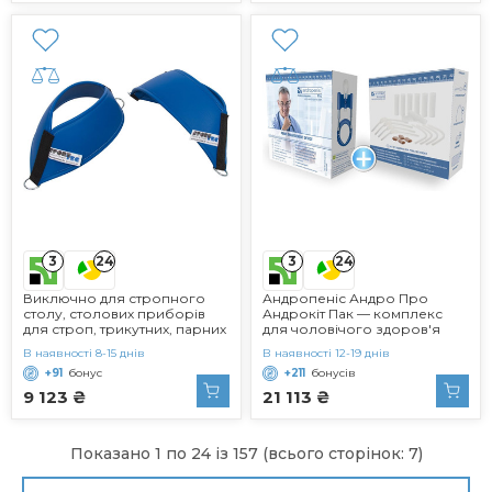
3
3
24
24
Виключно для стропного
Андропеніс Андро Про
столу, столових приборів
Андрокіт Пак — комплекс
для строп, трикутних, парних
для чоловічого здоров'я
В наявності 8-15 днів
В наявності 12-19 днів
+91
бонус
+211
бонусів
9 123 ₴
21 113 ₴
Показано 1 по 24 із 157 (всього сторінок: 7)