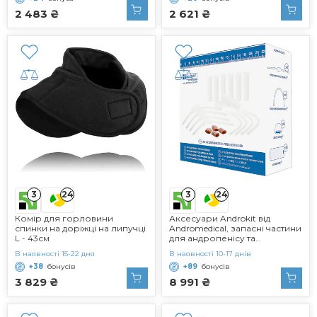
головних болях та болях у
2 483 ₴
2 621 ₴
шиї
3
3
24
24
Комір для горловини
Аксесуари Androkit від
спинки на доріжці на липучці
Andromedical, запасні частини
L - 43см
для андропенісу та
андропеїронії
В наявності 15-22 дня
В наявності 10-17 днів
+38
бонусів
+89
бонусів
3 829 ₴
8 991 ₴