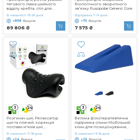
тягового ліжка шийного
біологічного зворотного
відділу хребта, стіл для
зв'язку Rusopobe Generic Core
розтягування
В наявності 19-26 днів
Відправка 7-14 днів
поперекового відділу
+898
бонусів
+75
бонусів
хребта, масажні столи для
витягування, портативний
89 806 ₴
7 575 ₴
пристрій для розтягування
поперекового відділу,
шириною 38 см
3
3
24
24
Розгинач шиї, Релаксатор
Велика фізіотерапевтична
шиї та плечей, корекція
підтримка спини Мобільний
постави м'язів шиї,
клин для позиціонування,
Ортопедичний шийний
23,5x18 см Синій
В наявності 11-18 днів
В наявності 9-16 днів
тракційний пристрій для
+24
бонуса
+26
бонусів
полегшення болю при