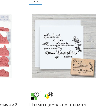
Текстильний штамп, Прикраса,
Діти
3
24
етичний
Штамп щастя - це штамп з