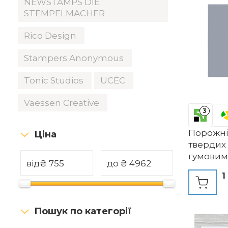
NEWSTAMPS DIE
STEMPELMACHER
Rico Design
Stampers Anonymous
Tonic Studios
UCEC
Vaessen Creative
3
Порожні
Ціна
твердих 
гумовим
від
₴
до
₴
розміри
1
гравіру
штампів
своїми р
Пошук по категорії
шт.