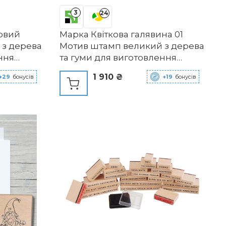
3
24
овий
Марка Квіткова галявина 01
 з дерева
Мотив штамп великий з дерева
ння
та гуми для виготовлення
тамп,
карток, дерев'яний штамп,
1 910 ₴
+29
бонусів
+19
бонусів
рка,
квіти, рослини, квіти, луг, трави,
альбом, текстильний штамп,
прикраса, діти