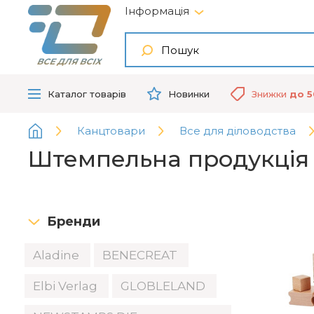
Інформація
ВСЕ ДЛЯ ВСІХ
Каталог
товарів
Новинки
Знижки
до 
Канцтовари
Все для діловодства
Штемпельна продукція
Бренди
Aladine
BENECREAT
Elbi Verlag
GLOBLELAND