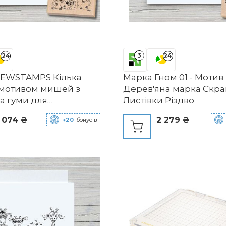
3
24
24
EWSTAMPS Кілька
Марка Гном 01 - Моти
 мотивом мишей з
Дерев'яна марка Скра
а гуми для
Листівки Різдво
ення листівок і
 074 ₴
2 279 ₴
+20
бонусів
ів, дерев'яні марки на
одження,
нтальні марки,
й подарунок, шрифт,
текстильні марки,
а