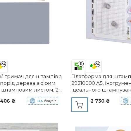
3
24
24
й тримач для штампів з
Платформа для штампі
порід дерева з сірим
29210000 A5, інструме
 штамповим листом, 2
ідеального штампуван
 лазерного
штампова платформа 
 406 ₴
2 730 ₴
+14
бонусів
вання Аксесуари для
відкритими сторонами
 для рукоділля, штамп
позиціонування мотив
уками, 2 см / 4 см, 20
штампа, для чітких шта
гумових штампів, біла
штампова платформа