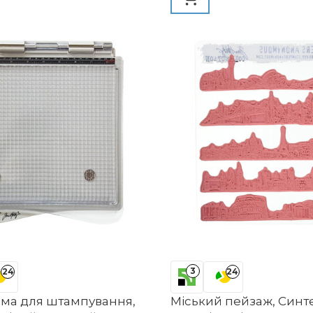
 листівка, Адвент,
 Текстильна марка,
а, Діти
3
24
24
ма для штампування,
Міський пейзаж, Синт