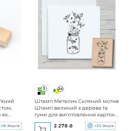
3
24
'яний
Штамп Метелик Скляний мотив
стом,
Штамп великий з дерева та
 як
гуми для виготовлення карток,
сний
Дерев'яний штамп, Тварини,
2 278 ₴
+15
бонусів
+22
бонуса
0 мм))
Штамп тварин, Альбом,