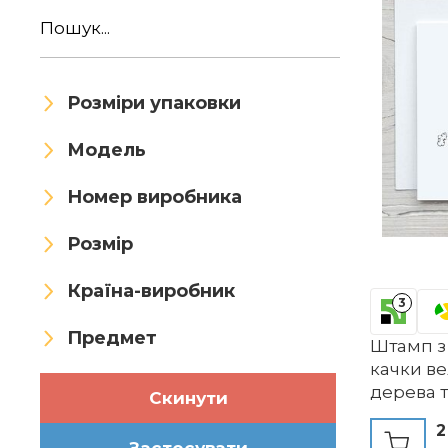
Розміри упаковки
Модель
Номер виробника
Розмір
Країна-виробник
3
Предмет
Штамп з
качки в
дерева т
Скинути
виготовл
2
дерев'ян