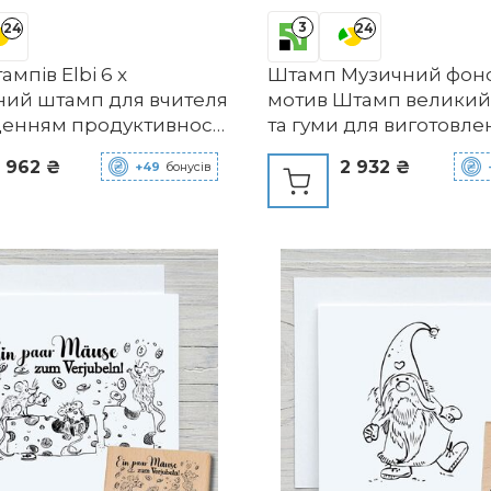
3
24
24
ампів Elbi 6 x
Штамп Музичний фон
ний штамп для вчителя
мотив Штамп великий
щенням продуктивності
та гуми для виготовле
ud
карток, дерев'яний ш
 962 ₴
2 932 ₴
+49
бонусів
альбом, текстильна ма
прикраса, діти