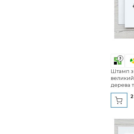
3
Штамп з
великий
дерева т
виготовл
2
дерев'я
тваринн
текстил
діти