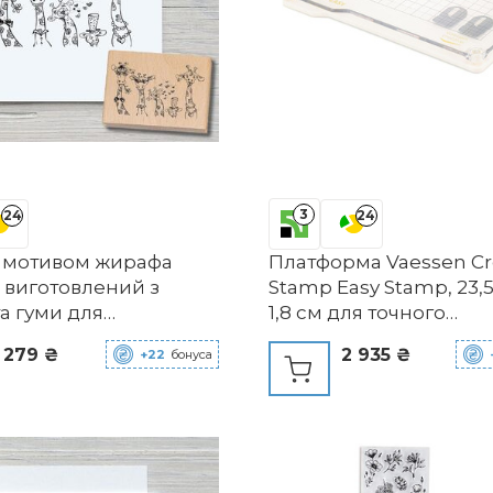
3
24
24
 мотивом жирафа
Платформа Vaessen Cr
 виготовлений з
Stamp Easy Stamp, 23,5 
а гуми для
1,8 см для точного
ення карток,
позиціонування штамп
 279 ₴
2 935 ₴
+22
бонуса
ний штамп, тварини,
прозорого штампу та 
ий штамп, альбом,
штампів фіксованих 
ьний штамп, прикраса,
пластин одинарних