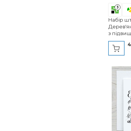
3
Набір шт
Дерев'я
з підви
Sun/Clo
4