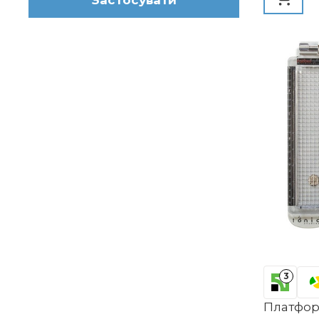
Застосувати
Різдвяна
Альбом,
Прикрас
3
Платфор