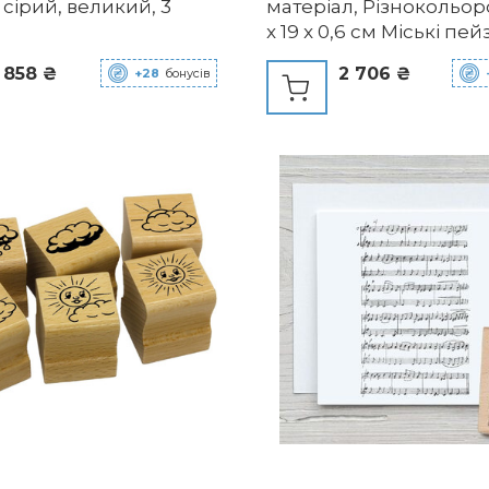
 сірий, великий, 3
матеріал, Різнокольор
x 19 x 0,6 см Міські пей
 858 ₴
2 706 ₴
+28
бонусів