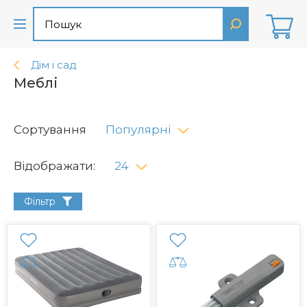
Дім і сад
Меблі
Сортування
Популярні
Відображати:
24
Фільтр