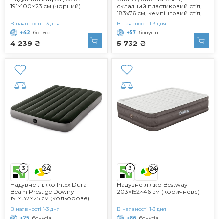
191×100×23 см (чорний)
складний пластиковий стіл,
183x76 см, кемпінговий стіл,
стіл для вечірки, розкладний
В наявності 1-3 дня
В наявності 1-3 дня
стіл, садовий стіл для саду,
+42
бонуса
+57
бонусів
патіо та балкону, складаний,
на 6 осіб, в комплекті чохол
4 239 ₴
5 732 ₴
та ручка для перенесення,
антрацит
3
3
24
24
Надувне ліжко Intex Dura-
Надувне ліжко Bestway
Beam Prestige Downy
203×152×46 см (коричневе)
191×137×25 см (кольорове)
В наявності 1-3 дня
В наявності 1-3 дня
+25
бонусів
+86
бонусів