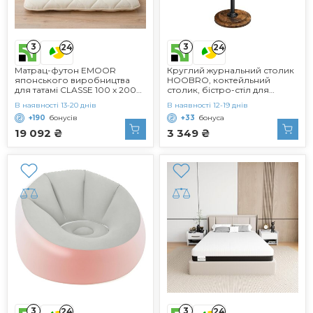
3
3
24
24
Матрац-футон EMOOR
Круглий журнальний столик
японського виробництва
HOOBRO, коктейльний
для татамі CLASSE 100 x 200
столик, бістро-стіл для
см, білий, зроблено в Японії,
невеликих приміщень,
В наявності 13-20 днів
В наявності 12-19 днів
стандартний бавовняний
вітальні, спальні,
+190
бонусів
+33
бонуса
підлоговий матрац 100 x 200
рустикальний коричневий та
см
чорний EBF168BZ01 темно-
19 092 ₴
3 349 ₴
коричневий чорний
3
3
24
24