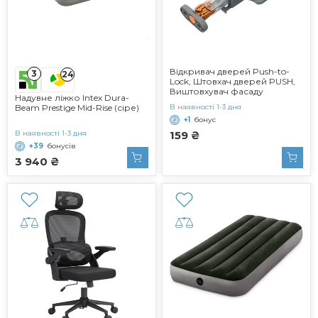
Відкривач дверей Push-to-
3
24
Lock, Штовхач дверей PUSH,
Виштовхувач фасаду
Надувне ліжко Intex Dura-
Beam Prestige Mid-Rise (сіре)
В наявності 1-3 дня
+1
бонус
В наявності 1-3 дня
159 ₴
+39
бонусів
3 940 ₴