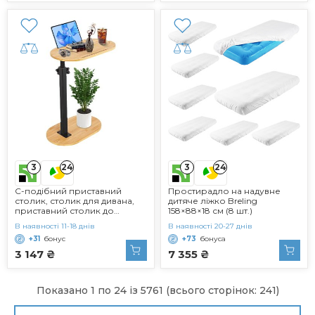
коричневий та чорний
см) H3, верхня частина
DTBZ05CBF Вінтажний
короба 26 см 160 x 200 см
коричневий, чорний
3
3
24
24
С-подібний приставний
Простирадло на надувне
столик, столик для дивана,
дитяче ліжко Breling
приставний столик до
158×88×18 см (8 шт.)
дивана, регульована висота,
В наявності 11-18 днів
В наявності 20-27 днів
обертається на 360,
+31
бонус
+73
бонуса
маленький приставний
столик 40 x 22 см, бамбукові
3 147 ₴
7 355 ₴
приставні столики,
маленький журнальний
столик з відділенням для
телефону/планшета
Показано 1 по 24 із 5761 (всього сторінок: 241)