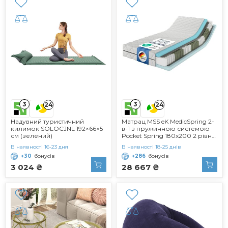
3
3
24
24
Надувний туристичний
Матрац MSS eK MedicSpring 2-
килимок SOLOCJNL 192×66×5
в-1 з пружинною системою
см (зелений)
Pocket Spring 180x200 2 рівні
жорсткості в одному матраці
В наявності 16-23 дня
В наявності 18-25 днів
Пружинний матрац H4 / H5
+30
бонусів
+286
бонусів
Ергономічний дизайн та
виробництво в Німеччині 7
3 024 ₴
28 667 ₴
зон Сертифіковано Oeko-
TEX H4 / H5 180 x 200 см