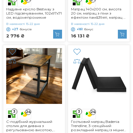
Надувне крісло Bestway з
Матрац 140x200 см, висота
LED підсвічуванням, 102х97х71
20 см, матрац з піни з
см, водонепроникне
ефектом пам&39яті, матрац з
холодної піни з 7 зонами
В наявності 15-22 дня
В наявності 15-22 дня
комфорту, рівень жорсткості
+27
бонусів
+161
бонус
H2 (суперм&39який),
двоспальний матрац, міцний
2 776 ₴
16 131 ₴
та зручний (140x200x20 см)
140 x 200 см 20 см
3
3
24
24
С-подібний журнальний
Гостьовий матрац Badenia
столик для дивана з
Trendline, 3-секційний
регульованою висотою,
розкладний матрац із міцним