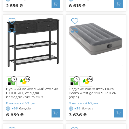
2 556 ₴
8 615 ₴
3
3
24
24
Вузький консольний столик
Надувне ліжко Intex Dura-
HOOBRO, стіл для
Beam Prestige 99×191×30 см
передпокою 75 см з
(сіре)
шухлядою та 2-ярусними
В наявності 1-3 дня
В наявності 1-3 дня
полицями, бічний столик,
+68
бонусів
+36
бонусів
невеликий вітринний столик,
столик-диван, для
6 859 ₴
3 636 ₴
передпокою, для
передпокою, чорний
EBB72XG01