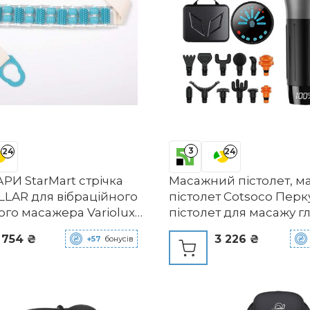
3
24
24
РИ StarMart стрічка
Масажний пістолет, 
LLAR для вібраційного
пістолет Cotsoco Перк
ого масажера Variolux
пістолет для масажу г
тканин для спортсмені
 754 ₴
3 226 ₴
+57
бонусів
тихий портативний
електричний спортив
масажер з 12 масажн
головками (сірий) сір