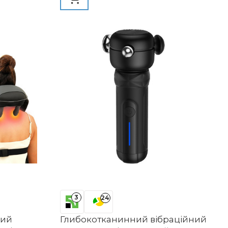
ів, жінок
панель керування, 850
3
24
вий
Глибокотканинний вібраційний