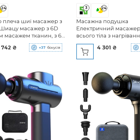
3
24
24
 плеча шиї масажер з
Масажна подушка
 Шиацу масажер з 6D
Електричний масажер
м масажем тканин, з 6
всього тіла з нагріван
овими масажними
спини, плечей, ніг, ст
 742 ₴
4 301 ₴
+37
бонусів
ми, глибоко
аючими
масажерами спини, ніг