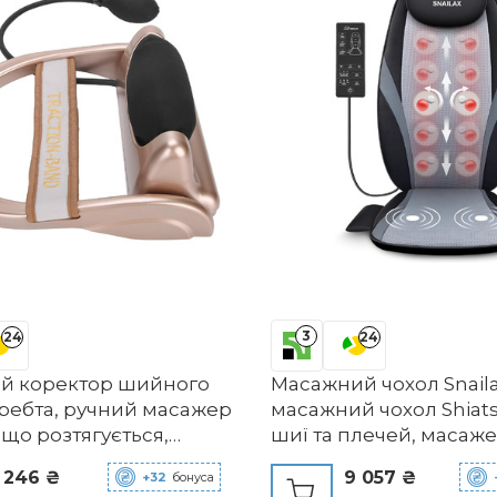
3
24
24
й коректор шийного
Масажний чохол Snaila
хребта, ручний масажер
масажний чохол Shiat
 що розтягується,
шиї та плечей, масаж
 для шиї, подовжувач
спини з функцією підіг
 246 ₴
9 057 ₴
+32
бонуса
них працівників,
вібрації, масажне кріс