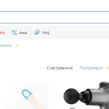
50%
Акції
FAQ
влення
Сортування
Популярні