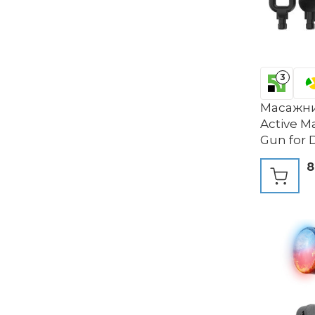
3
Масажни
Active 
Gun for 
Back Mas
8
USB C Ch
Massage R
Family, 