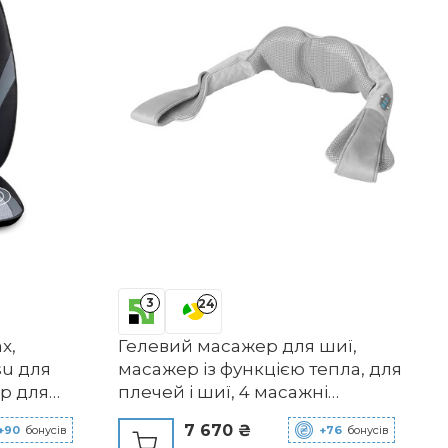
3
24
x,
Гелевий масажер для шиї,
su для
масажер із функцією тепла, для
ер для
плечей і шиї, 4 масажні
ріву та
головки, 3 рівні швидкості,
7 670 ₴
+90
бонусів
+76
бонусів
ло,
можна прати, вбудована