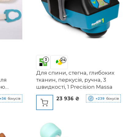
3
24
Для спини, стегна, глибоких
для
тканин, перкусія, ручна, 3
ою
швидкості, 1 Precision Massa
.
23 936 ₴
+36
бонусів
+239
бонусів