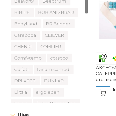
Beavorty
Beeptrum
BIBIRE
BOB AND BRAD
BodyLand
BR Bringer
Careboda
CEIEVER
CHENRI
COMFIER
3
Comfytemp
cotsoco
АКСЕСУА
Cuifati
Dinamicamed
CATERPI
стрічков
DPLXFPP
DUNLAP
Super.
5
Elitzia
ergoleben
Erysin
farbrothersonline
Ціна
FarmaMed
FOMIYES