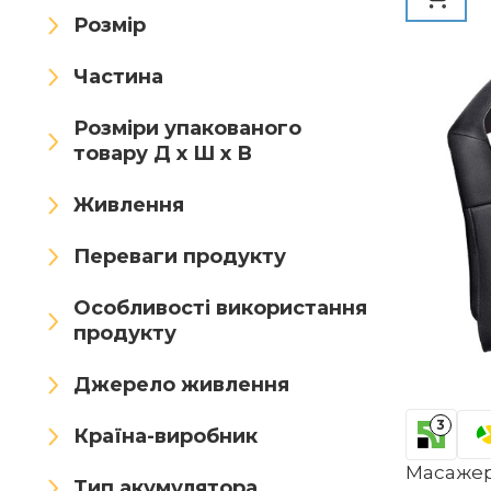
тривале
Розмір
MAGICLULU
MassageFee
Частина
MAXXMEE
Mebak
Розміри упакованого
NAPRE
NSXAYIWE
товару Д х Ш х В
opove
PHYSIQ
Живлення
PLAFOPE
Scienlodic
Переваги продукту
Smiling Shark
StarMart
Особливості використання
TaimeiMao
THERAGUN
продукту
Thumper
Timiyou
Джерело живлення
TOVINANNA
VOYOR
3
Країна-виробник
Wpsagek
XLSBZ
Масажер
Тип акумулятора