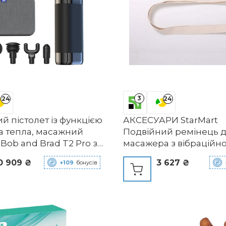
3
24
24
 пістолет із функцією
АКСЕСУАРИ StarMart
а тепла, масажний
Подвійний ремінець 
 Bob and Brad T2 Pro з
масажера з вібраційн
тором ємністю 4000
стрічкою Variolux Super
0 909 ₴
3 627 ₴
+109
бонусів
200 об/хв, глибокий
й пістолет для
о масажу для
лення мязового масажу