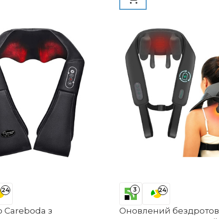
 сидіння
подарунки для чоловік
3
24
24
 Careboda з
Оновлений бездрото