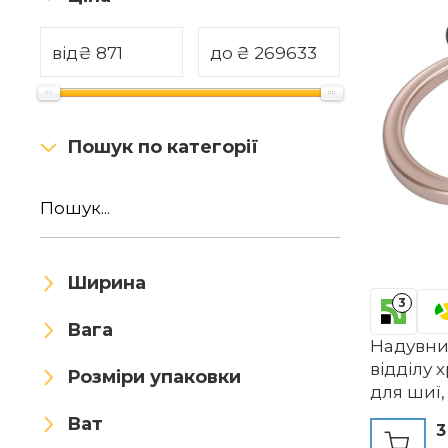
FRCOLOR
Fyearfly
від
₴
до
₴
GJBMXSM
GLEAVI
GOXAEEE
HAPINARY
Пошук по категорії
HDCCDM
HOHXFYP
HoMedics
HOUSN
HURRISE
HYAKO
Ширина
InvoSpa
Jocca
3
Вага
Надувни
kowaku
kyaoayo
відділу 
Розміри упаковки
LAOBEN
Lifenaxx
для шиї,
подушка
Ват
3
MAGIC SELECT
для офіс