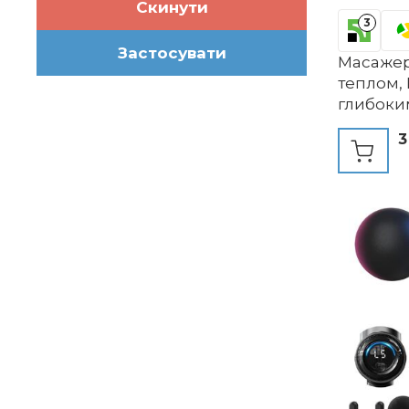
Скинути
3
Застосувати
Масажер
теплом,
глибоки
силікон
3
головка
розмин
електро