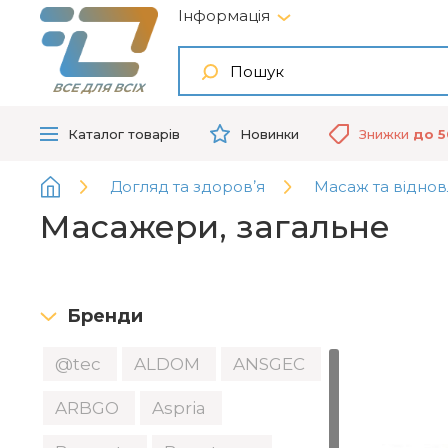
Інформація
ВСЕ ДЛЯ ВСІХ
Каталог
товарів
Новинки
Знижки
до 
Догляд та здоровʼя
Масаж та відно
Масажери, загальне
Бренди
@tec
ALDOM
ANSGEC
ARBGO
Aspria