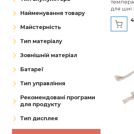
темпера
XNZJHPP
Xoeminor
для шиї 
Найменування товару
масажер
XUEMANSHOP
Yarosi
4
плечей, 
Майстерність
подарун
Yearninglife
YUNCHI
Тип матеріалу
zalati
Zerolia
ZYWUOY
Зовнішній матеріал
Батареї
Тип управління
Рекомендовані програми
для продукту
Тип дисплея