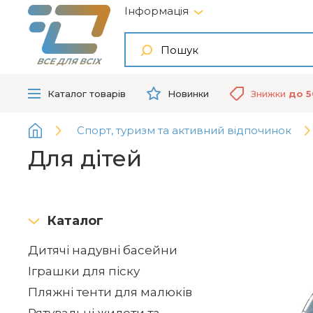
Інформація
ВСЕ ДЛЯ ВСІХ
Каталог
товарів
Новинки
Знижки
до 
Спорт, туризм та активний відпочинок
Для дітей
Каталог
Дитячі надувні басейни
Іграшки для піску
Пляжні тенти для малюків