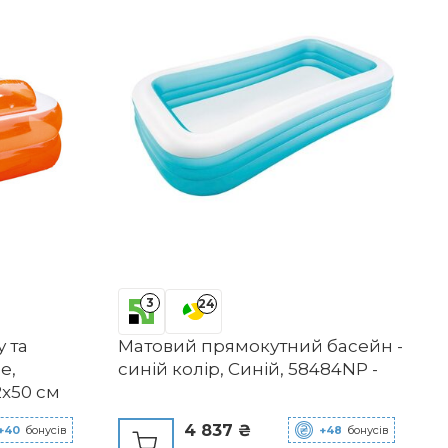
а
3
24
 та
Матовий прямокутний басейн -
e,
синій колір, Синій, 58484NP -
2x50 см
4 837 ₴
+40
бонусів
+48
бонусів