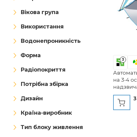
Вікова група
Використання
Водонепроникність
Форма
3
Радіопокриття
Автомат
на 3-4 о
Потрібна збірка
надзвич
портати
Дизайн
3
3 розши
сонцеза
Країна-виробник
легке вс
пікніків,
Тип блоку живлення