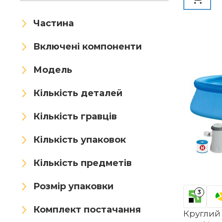
вечірок у
Gogokids
Grand Canyon
газоні, с
Частина
GROWZELT
GYMAX
Включені компоненти
HAF
Happy People
Модель
Helikon-Tex
HOMASIS
Кількість деталей
HYPIQQ
Idena
Кількість гравців
Jaavkkma
KAHCOP
Кількість упаковок
Kampa
kangten
Кількість предметів
KESSER
Khroom
Розмір упаковки
KIDVERSE
Kinbolas
3
Konfidence
Kosinso
Комплект постачання
Круглий