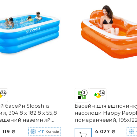
розмір S, рожева квітк
3
24
24
 басейн Sloosh із
Басейн для відпочинку
, 304,8 x 182,8 x 55,8
насолоди Happy Peopl
овщений наземний
помаранчевий, 195x12
ля сімей, ідеально
1 119 ₴
4 027 ₴
+111
бонусів
ь для літніх водних