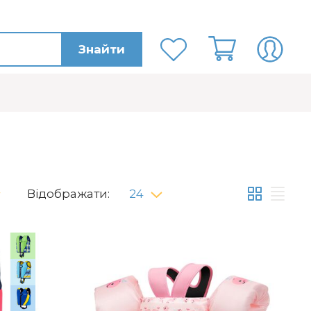
Знайти
Відображати:
24