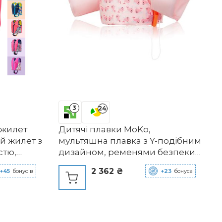
3
24
 жилет
Дитячі плавки MoKo,
й жилет з
мультяшна плавка з Y-подібним
стю,
дизайном, ременями безпеки
та аварійним свистком для
2 362 ₴
+45
бонусів
+23
бонуса
хлопчиків та дівчаток вагою 20-
50 фунтів. Рожевий кит для 20-
,
50 фунтів.
струкція,
ення,