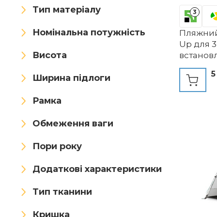
Owntop
Pomurom
Тип матеріалу
3
PROTAURI
qeedo
Номінальна потужність
Пляжний
Up для 3
Quadro
Recitem
Висота
встановл
ультрафі
Red Suricata
Relaxdays
5
Ширина підлоги
водовід
вентиль
shengyi
Speeron
розривів
Рамка
Splash About
перенес
піску, п
Обмеження ваги
STEINWOHN
м&39ятн
чорного
Пори року
Strandknirpse
Додаткові характеристики
Strandwerk
SUN NINJA
Тип тканини
Swim Essentials
Talleros
Кришка