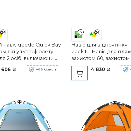
3
24
24
 навіс qeedo Quick Bay
Навіс для відпочинку 
том від ультрафіолету
Zack II - Навіс для пля
ля 2 осіб, включаючи
захистом 60, захистом
 колесах, пластикові
та вітру на пляжі (синій
 606 ₴
4 830 ₴
+66
бонусів
а відтяжки - захист від
я сімей, дітей,
 або собак - Sandgrey
nd