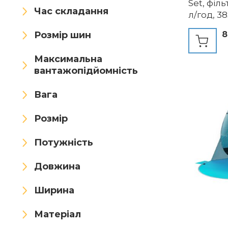
Set, філ
Lergas
Les-Theresa
Час складання
л/год, 38
см Ø 305
LetsFunny
Limmys
Розмір шин
8
28122NP
Little Dutch
MAXDONE
Максимальна
вантажопідйомність
Mesle
MoKo
Momevo
Вага
MT MALATEC
mumisuto
Розмір
Muyans
Neso
Потужність
Night Cat
NOARD
Oileus
OneTigris
Довжина
Osoeri
outdoorer
Ширина
OUTDOORMASTER
Матеріал