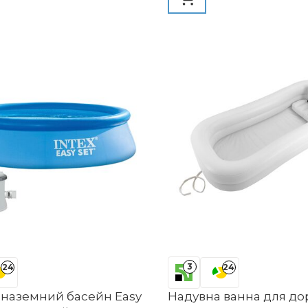
 саду, на патіо або
иній
3
24
24
 наземний басейн Easy
Надувна ванна для до