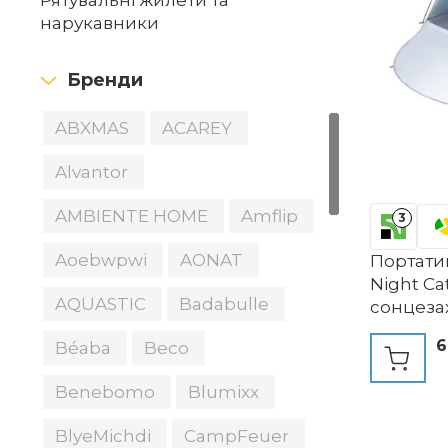
Рятувальні жилети та
нарукавники
Бренди
ABXMAS
ACAREY
Alvantor
AMBIENTE HOME
Amflip
3
Aoebwpwi
AONAT
Портати
Night Ca
AQUASTIC
Badabulle
сонцеза
осіб із з
6
Béaba
Beco
ультрафі
вікна, р
Benebomo
Blumixx
намету, 
на відкр
BlyeMichdi
CampFeuer
одношар