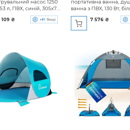
ьтрувальний насос 1250
портативна ванна, ду
53 л, ПВХ, синій, 305x76
ванна з ПВХ, 130 Вт, бі
 x 76 см, одинарний,
повітряні ванни, ванна
 109 ₴
7 576 ₴
+81
бонус
біля басейну, домашні
центр