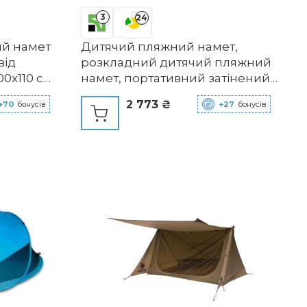
3
24
й намет
Дитячий пляжний намет,
від
розкладний дитячий пляжний
00x110 см
намет, портативний затінений
гкий та
басейн, захист від
2 773 ₴
+70
бонусів
+27
бонусів
за лічені
ультрафіолету, сонцезахисний
ет,
намет для малюків, пляжний
ок,
намет, дитячий басейн
хисний
зеленого кольору