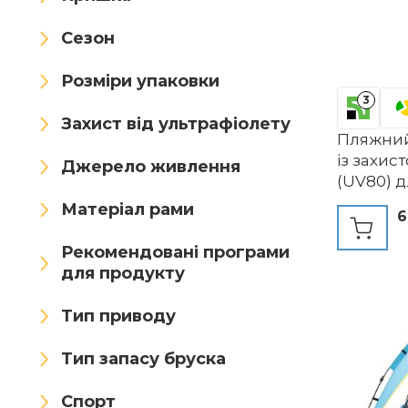
Tarent
Temaster
Сезон
Terra Nation
TRIZAND
UMARDOO
Розміри упаковки
UNICAMPER
3
Uquip
vidaXL
VILLEY
Захист від ультрафіолету
Пляжний
WEKAPO
WolfWise
із захис
Джерело живлення
(UV80) д
Yello
YORFULL
сумку на
Матеріал рами
6
кілочки т
YULIAO
Zeraty
сонця дл
Рекомендовані програми
немовлят
для продукту
Light Sa
Тип приводу
Тип запасу бруска
Спорт