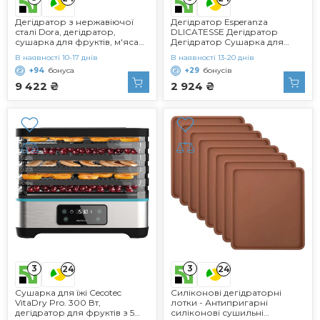
Дегідратор з нержавіючої
Дегідратор Esperanza
сталі Dora, дегідратор,
DLICATESSE Дегідратор
сушарка для фруктів, м'яса
Дегідратор Сушарка для
та трав включаючи 5
м'яса, риби, трав
В наявності 10-17 днів
В наявності 13-20 днів
дегідраторів, 2 дегідратори, 2
+94
бонуса
+29
бонусів
дегідратори, буклет
рецептів, щипці та мюслі
9 422 ₴
2 924 ₴
Форма для батончика -
антрацитовий/чорний
дегідратор Антрацит
3
3
24
24
Сушарка для їжі Cecotec
Силіконові дегідраторні
VitaDry Pro. 300 Вт,
лотки - Антипригарні
дегідратор для фруктів з 5
силіконові сушильні