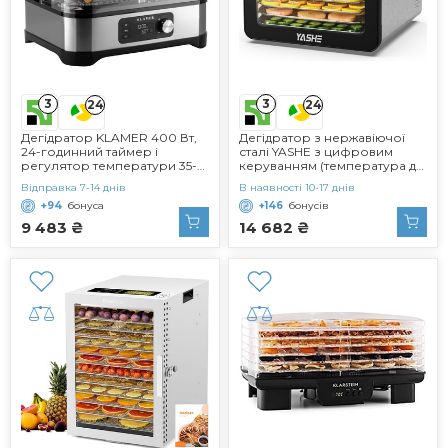
3
3
24
24
Дегідратор KLAMER 400 Вт,
Дегідратор з нержавіючої
24-годинний таймер і
сталі YASHE з цифровим
регулятор температури 35-
керуванням (температура до
70C, 5 вставок, що
75C, таймер до 48 годин),
Відправка 7-14 днів
В наявності 10-17 днів
регулюються по висоті,
дегідратор на 9 лотків для
+94
бонуса
+146
бонусів
сушарка з облицюванням з
фруктів та овочів, задній
нержавіючої сталі, без BPA
вентилятор для циркуляції
9 483 ₴
14 682 ₴
повітря на 360, 800 Вт