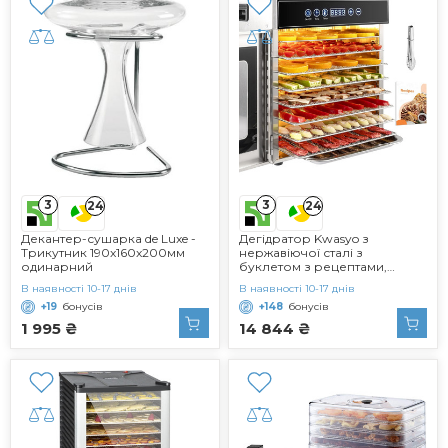
3
3
24
24
Декантер-сушарка de Luxe -
Дегідратор Kwasyo з
Трикутник 190x160x200мм
нержавіючої сталі з
одинарний
буклетом з рецептами,
регулятор температури
В наявності 10-17 днів
В наявності 10-17 днів
дегідратора від 30-90C,
+19
бонусів
+148
бонусів
функція таймера 24 години
дегідратації, без BPA,
1 995 ₴
14 844 ₴
дегідратор для фруктів,
м'яса, сушарка для фруктів,
овочі, трави (8 рівнів)