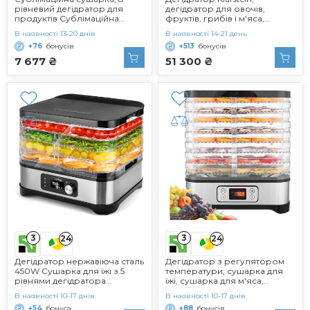
рівневий дегідратор для
дегідратор для овочів,
продуктів Сублімаційна
фруктів, грибів і м'яса,
сушарка для дому 8 рівнів
дегідратор з нержавіючої
В наявності 13-20 днів
В наявності 14-21 день
дегідратора з нержавіючої
сталі потужністю 1500 Вт,
+76
бонусів
+513
бонусів
сталі Дегідратор Дегідратор
сушарка з 16 металевими
для сушарки для фруктів 30-
решітками, дегідратор з
7 677 ₴
51 300 ₴
90C (8)
таймером на 24 години та
сенсорним дисплеєм,
сушарка для їжі 16 лотків
Edelstahlstahl
3
3
24
24
Дегідратор нержавіюча сталь
Дегідратор з регулятором
450W Сушарка для їжі з 5
температури, сушарка для
рівнями дегідратора
їжі, сушарка для м'яса,
Дегідратор з регулятором
фруктів, овочів, дегідратор,
В наявності 10-17 днів
В наявності 10-17 днів
температури 35-70C
без бісфенолу А, 8
+54
бонуса
+88
бонусів
Сушарка для фруктів, грибів,
рівнів/400 Вт, 8 прозорих