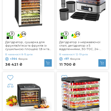
3
3
24
24
Дегідратор, сушарка для
Дегідратор з нержавіючої
фруктів/м'яса та фруктів із
сталі, дегідратор з 5
сушильною площею 1,8 м та
відділеннями, 30-70C, 24-
14 полицями, потужністю
годинний таймер, сушарка
В наявності 8-15 днів
В наявності 12-19 днів
1000 Вт, плавне
для фруктів, дегідратор, 2
+364
бонуса
+117
бонусів
регулювання до 70 C,
коробки, батончик мюслі,
таймер, стійкий корпус,
одинарний без BPA
36 421 ₴
11 700 ₴
чорний, 14 -