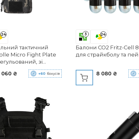
3
24
24
льний тактичний
Балони CO2 Fritz-Cell 88
lle Micro Fight Plate
для страйкболу та пе
регульований, зі
и модулями та
 060 ₴
8 080 ₴
+60
бонусів
ом для магазинів
2 9мм BKCP