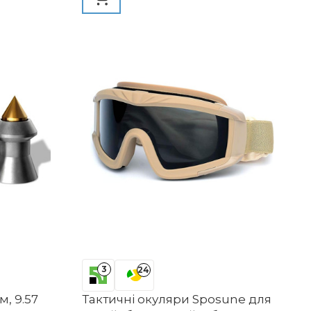
3
24
м, 9.57
Тактичні окуляри Sposune для