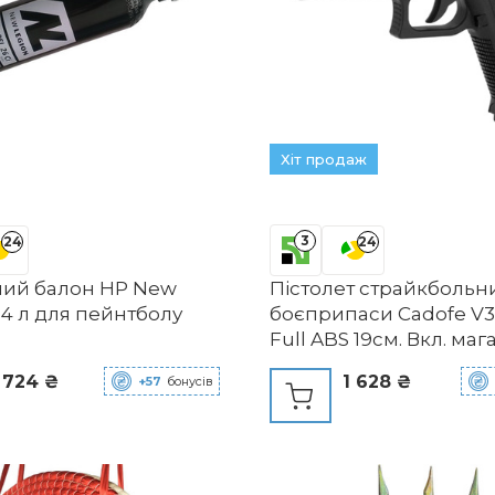
Хіт продаж
3
24
24
ний балон HP New
Пістолет страйкбольн
,4 л для пейнтболу
боєприпаси Cadofe V30
Full ABS 19см. Вкл. маг
менше 0.5 Дж (від 14 р
 724 ₴
1 628 ₴
+57
бонусів