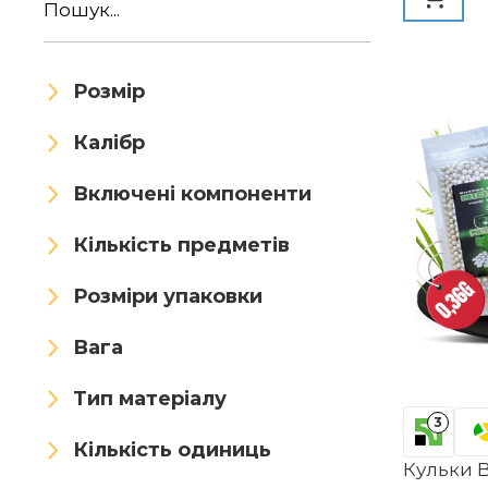
Earmor
ELONG OUTDOOR
Розмір
Empire
Exalt
Feyachi
Калібр
Field
FMA
Focket
Включені компоненти
FOCUHUNTER
Fotrsta
Кількість предметів
Fox 40
fritz-cell
G & G
Розміри упаковки
G&G Armament
Gamo
Вага
Gexgune
GSG
Тип матеріалу
GUANBAILE
GunGear
3
Кількість одиниць
Gunsmith
Gunyoo
Кульки B