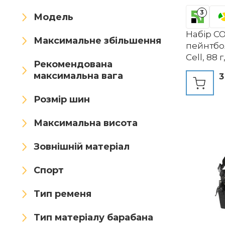
INVADER KING
Jitong
3
Модель
JOYASUS
JT
Набір CO
Максимальне збільшення
пейнтбол
Jungle Leopard
Cell, 88 г
Рекомендована
максимальна вага
3
KALASHNIKOV
KBFLWBF
Розмір шин
Kecrotac
Kisbeibi
Koyheng
KRYDEX
Максимальна висота
KRYDEX GEAR
Зовнішній матеріал
KURUGEILI
Ledoo
Спорт
LEJUNJIE
Lishuyeh
Тип ременя
Lixada
longbowmaker
Тип матеріалу барабана