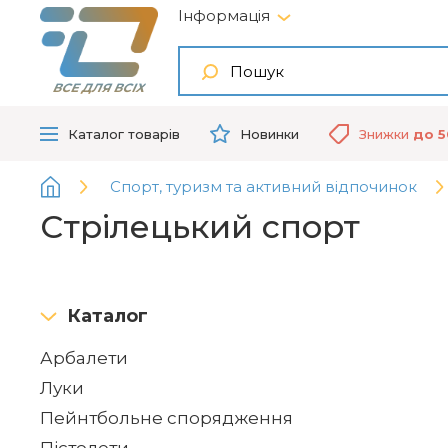
Інформація
ВСЕ ДЛЯ ВСІХ
Каталог
товарів
Новинки
Знижки
до 
Спорт, туризм та активний відпочинок
Стрілецький спорт
Каталог
Арбалети
Луки
Пейнтбольне спорядження