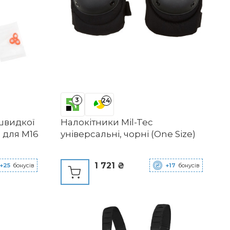
3
24
швидкої
Налокітники Mil-Tec
в для M16
універсальні, чорні (One Size)
1 721 ₴
+25
бонусів
+17
бонусів