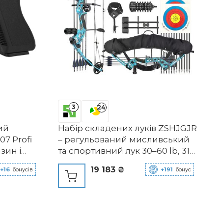
3
24
ий
Набір складених луків ZSHJGJR
7 Profi
– регульований мисливський
азин і
та спортивний лук 30–60 lb, 310
оків)
fps, для правшів, синій
19 183 ₴
+16
бонусів
+191
бонус