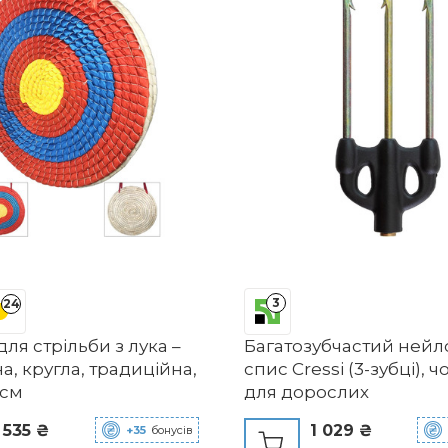
3
24
ля стрільби з лука –
Багатозубчастий ней
а, кругла, традиційна,
спис Cressi (3-зубці), 
 см
для дорослих
 535 ₴
1 029 ₴
+35
бонусів