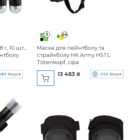
3
24
 г, 10 шт.,
Маска для пейнтболу та
йнтболу
страйкболу HK Army HSTL
Totenkopf, сіра
13 483 ₴
+80
бонусів
+134
бонуса