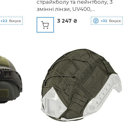
страйкболу та пейнтболу, 3
змінні лінзи, UV400,
протиударні, хакі, для чоловіків і
3 247 ₴
+22
бонуса
+32
бонуса
жінок