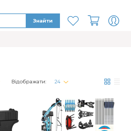
Знайти
Відображати:
24