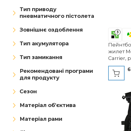
LOOGU
LZAQHMT
Тип приводу
пневматичного пістолета
Mil-Tec
MILAEM
Зовнішнє оздоблення
MiOYOOW
Moldex
3
Mudder
N / A
NC
Тип акумулятора
Пейнтбо
жилет Mo
New Legion
Nuprol
Тип замикання
Carrier, 
знімним
OAREA
Odoukey
6
Рекомендовані програми
підсумк
для продукту
5.56/7.6
OneTigris
Osprey
Сезон
Paike
Матеріал об'єктива
Paintball Equipment
Матеріал рами
PBTMCD
Peminkoo