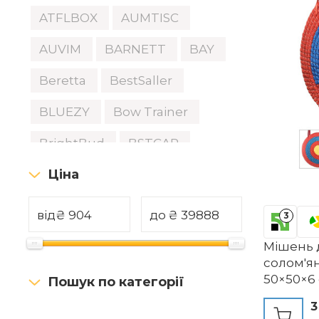
ATFLBOX
AUMTISC
AUVIM
BARNETT
BAY
Beretta
BestSaller
BLUEZY
Bow Trainer
BrightBud
BSTCAR
Ціна
BSW
Bullworker
Cadofe
CENWTY
від
₴
до
₴
3
CPROSP
CRESSI
Cyma
Мішень д
солом'ян
DDayuanwei
DIANA
50×50×6
Пошук по категорії
DONGKER
Dye
3