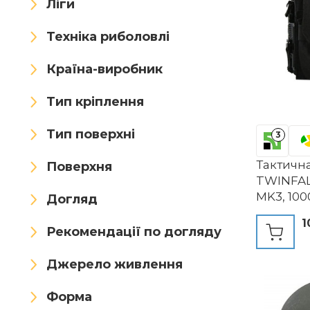
Ліги
PengGengA
Petron
PYMUST
Qavctw
Техніка риболовлі
QJYZHAN
QMFIVE
Країна-виробник
rabuu
RAVIN
Тип кріплення
RCXTechPro
Ribcap
Тип поверхні
3
RIP-IT
Runzkzy
Тактичн
Поверхня
TWINFAL
SBGJMY
SEAC
MK3, 10
Догляд
швидкого
Seilylanka
Shanyingquan
1
MOLLE
Рекомендації по догляду
SHARROW
SHIMANO
Джерело живлення
Speedballs
Sulla
Форма
SunaOmni
SUNDARE