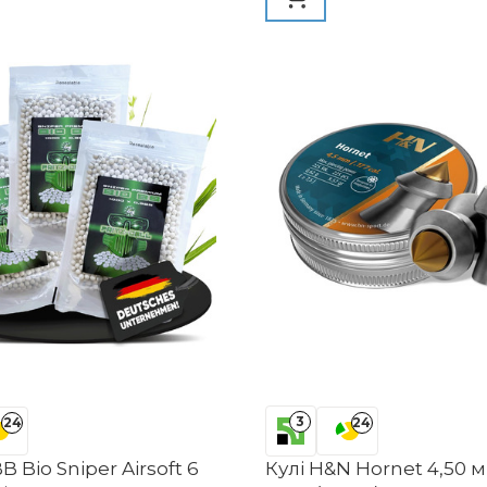
3
24
24
B Bio Sniper Airsoft 6
Кулі H&N Hornet 4,50 м