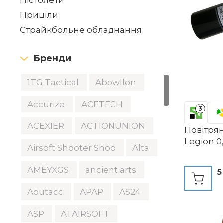
Пістолети
Приціли
Страйкбольне обладнання
Бренди
1TG Tactical
Abowllon
Accurize
ACETECH
3
ACEXIER
ACTIONUNION
Повітря
Legion 0
Airsoft Shooter Shop
Alta
AMEYXGS
ancient arts
5
Aoutacc
APAP
AS24
ASP
ATAIRSOFT