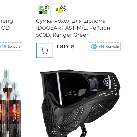
3
24
heng
Сумка-чохол для шолома
– OD
IDOGEAR FAST M/L, нейлон
500D, Ranger Green
1 817 ₴
+40
бонусів
+18
бонусів