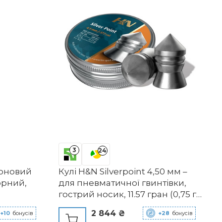
3
24
лоновий
Кулі H&N Silverpoint 4,50 мм –
чорний,
для пневматичної гвинтівки,
гострий носик, 11.57 гран (0,75 г),
500 шт.
2 844 ₴
+10
бонусів
+28
бонусів