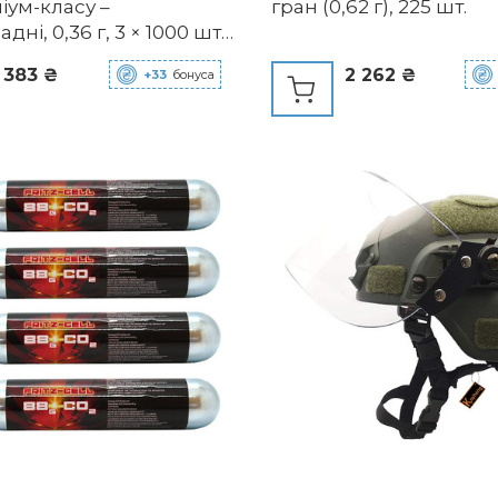
іум-класу –
гран (0,62 г), 225 шт.
дні, 0,36 г, 3 × 1000 шт.,
 для снайперської
 383 ₴
2 262 ₴
+33
бонуса