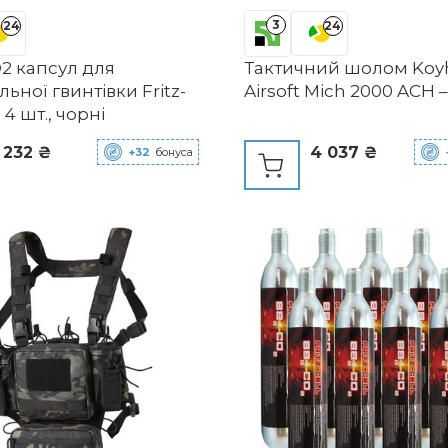
3
24
24
2 капсул для
Тактичний шолом Koy
ьної гвинтівки Fritz-
Airsoft Mich 2000 ACH 
, 4 шт., чорні
 232 ₴
4 037 ₴
+32
бонуса