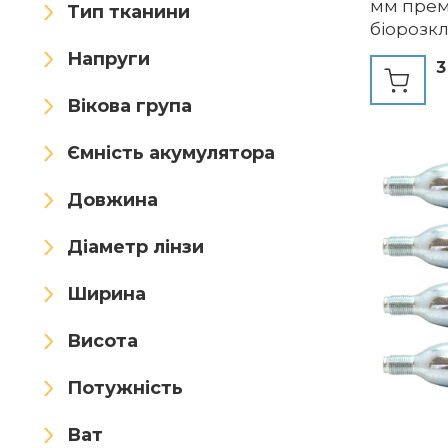
мм прем
H&N Sport
Hanlong
Тип тканини
біорозкла
ідеальні
HANSTRONG GEAR
Напруги
3
стрільби
haoYK
HK Army
Вікова група
HNZMDY
Hodeacc
Ємність акумулятора
HoveeLuty
Hperu
Довжина
Huntingdoor
HUNTVP
Діаметр лінзи
HUTRADE
HWZ
Ширина
HYFAN
HZUTUZH
Висота
IDOGEAR
IDP
Потужність
Impeccable Culinary Objects
(ICO)
Ват