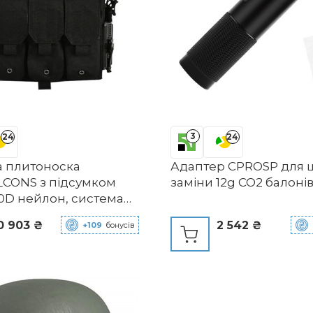
3
24
24
а плитоноска
Адаптер CPROSP для 
CONS з підсумком
заміни 12g CO2 балоні
00D нейлон, система
 скидання, сумісна з
0 903 ₴
2 542 ₴
+109
бонусів