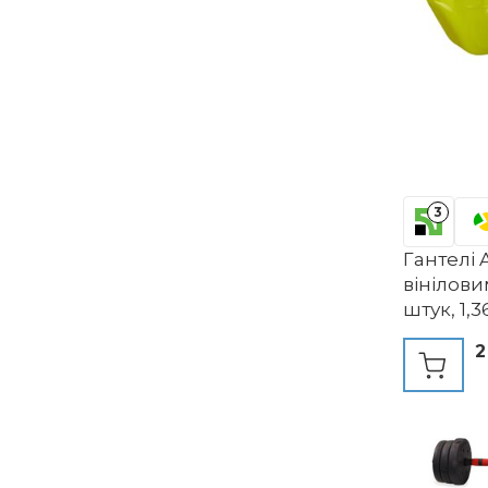
3
Гантелі 
вінілови
штук, 1,3
фітнесу 
2