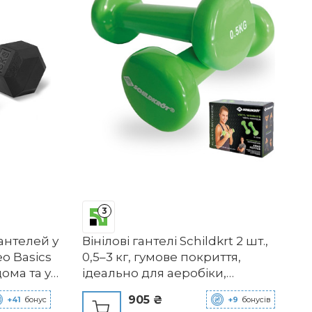
3
антелей у
Вінілові гантелі Schildkrt 2 шт.,
o Basics
0,5–3 кг, гумове покриття,
дома та у
ідеально для аеробіки,
гімнастики та фітнесу
905 ₴
+41
бонус
+9
бонусів