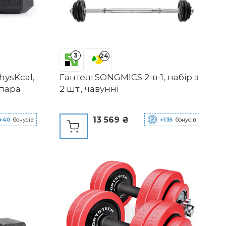
3
24
hysKcal,
Гантелі SONGMICS 2-в-1, набір з
 пара
2 шт., чавунні
13 569 ₴
+40
бонусів
+135
бонусів