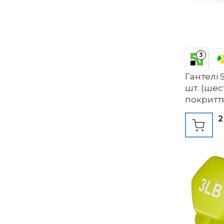
3
Гантелі 
шт. (ше
покритт
2