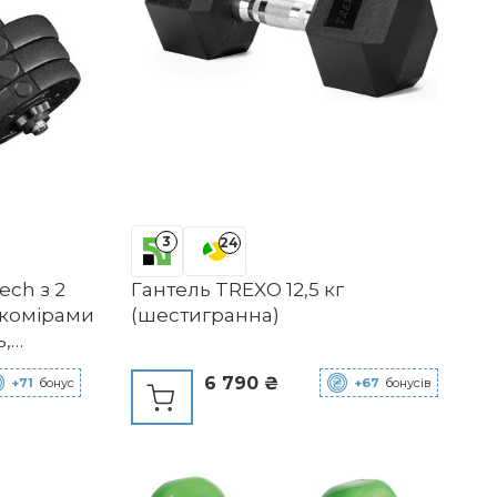
3
24
ech з 2
Гантель TREXO 12,5 кг
 комірами
(шестигранна)
ь,
6 790 ₴
+71
бонус
+67
бонусів