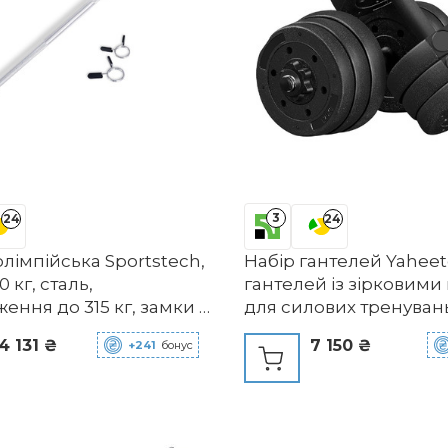
3
24
24
лімпійська Sportstech,
Набір гантелей Yaheet
0 кг, сталь,
гантелей із зірковими
ення до 315 кг, замки в
для силових тренуван
ті
15/20/25/30 кг
4 131 ₴
7 150 ₴
+241
бонус