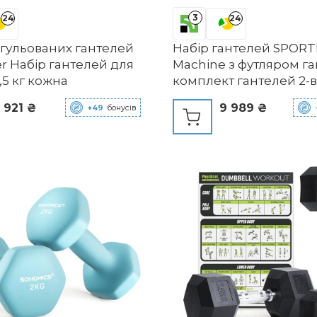
3
24
24
егульованих гантелей
Набір гантелей SPOR
r Набір гантелей для
Machine з футляром га
2,5 кг кожна
комплект гантелей 2-в-
кг) чавун та сталь для
 921 ₴
9 989 ₴
+49
бонусів
ефективного тренува
всього тіла вдома або 