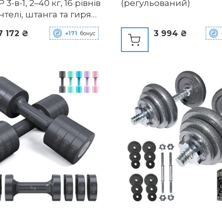
-в-1, 2–40 кг, 16 рівнів
(регульований)
антелі, штанга та гиря
ашнього тренажерного
7 172 ₴
3 994 ₴
+171
бонус