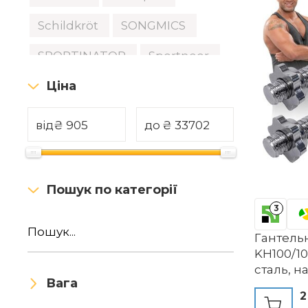
Schildkröt
SONGMICS
SPORTINATOR
Sportneer
Ціна
SPORTSCHMIEDE
TREXO
WORQOUT
від
₴
до
₴
Пошук по категорії
3
Гантель
KH100/10
сталь, на
Вага
Spinlock
2