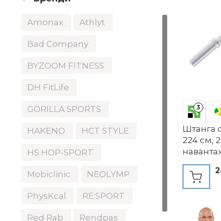
Amonax
Athlyt
Bad Company
BYZOOM FITNESS
DH FitLife
3
GORILLA SPORTS
Штанга о
HAKENO
HCT STYLE
224 см, 2
навантаж
HS HOP-SPORT
комплек
2
Mobiclinic
NEOLYMP
PhysKcal
RE:SPORT
Red Rab
Rendpas