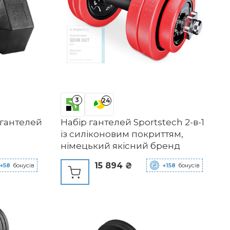
3
24
 гантелей
Набір гантелей Sportstech 2-в-1
із силіконовим покриттям,
німецький якісний бренд
15 894 ₴
+58
бонусів
+158
бонусів