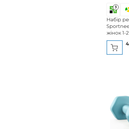
3
Набір р
Sportnee
жінок 1-
4