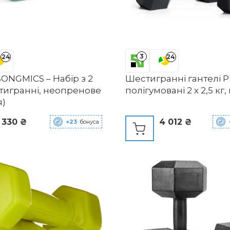
3
24
24
SONGMICS – Набір з 2
Шестигранні гантелі P
стигранні, неопренове
полігумовані 2 x 2,5 кг,
я)
 330 ₴
4 012 ₴
+23
бонуса