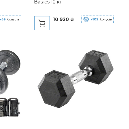
Basics 12 кг
10 920 ₴
+39
бонусів
+109
бонусів