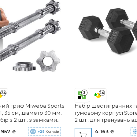
3
24
24
ний гриф Miweba Sports
Набір шестигранних г
1, 35 см, діаметр 30 мм,
гумовому корпусі Store
бір з 2 шт., з замками
2 шт., для тренувань в
спортзалі
 957 ₴
4 163 ₴
+29
бонусів