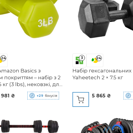
3
24
24
Amazon Basics з
Набір гексагональних
м покриттям – набір з 2
Yaheetech 2 × 7.5 кг
6 кг (3 lbs), нековзкі, для
та аеробіки
 981 ₴
5 865 ₴
+29
бонусів