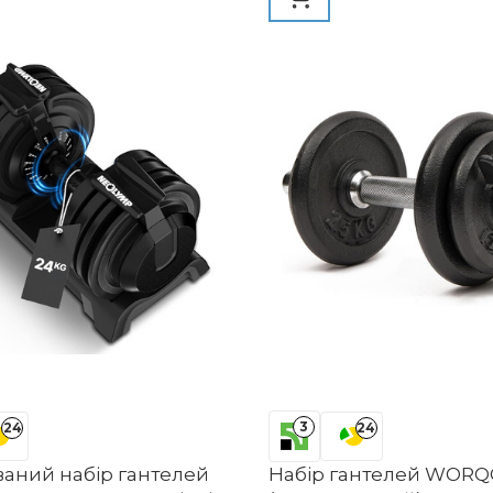
3
24
24
ваний набір гантелей
Набір гантелей WORQO