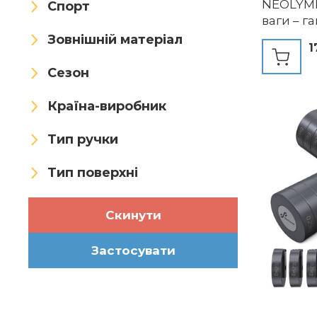
NEOLYMP 3
Спорт
ваги – г
для дом
Зовнішній матеріал
1
залу
Сезон
Країна-виробник
Тип ручки
Тип поверхні
Скинути
Застосувати