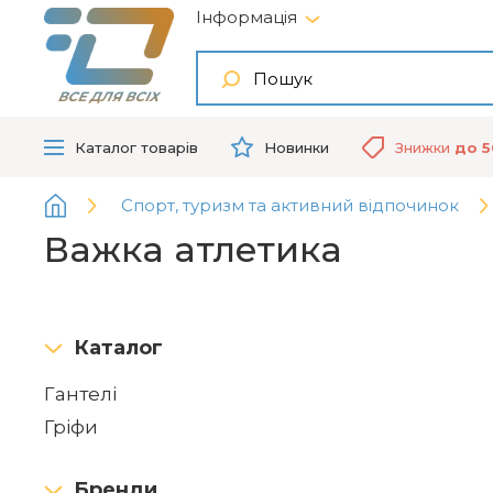
Інформація
ВСЕ ДЛЯ ВСІХ
Каталог
товарів
Новинки
Знижки
до 
Спорт, туризм та активний відпочинок
Важка атлетика
Каталог
Гантелі
Гріфи
Бренди