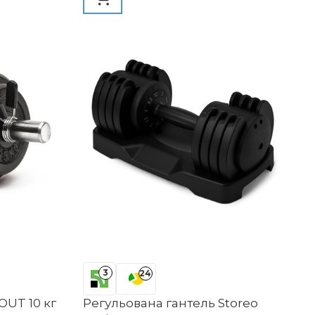
3
24
UT 10 кг
Регульована гантель Storeo