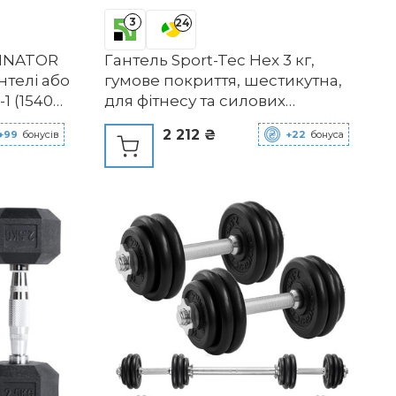
3
24
TINATOR
Гантель Sport-Tec Hex 3 кг,
нтелі або
гумове покриття, шестикутна,
1 (1540
для фітнесу та силових
тренувань
2 212 ₴
+99
бонусів
+22
бонуса
ння
в дорозі