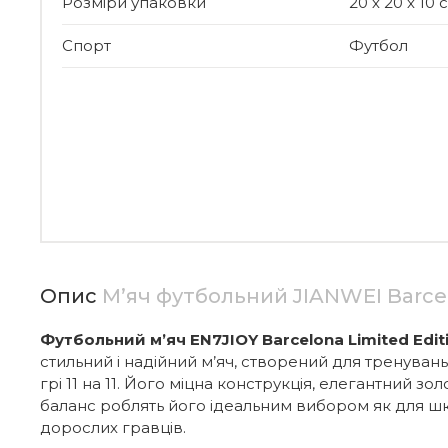
Розміри упаковки
20 х 20 х 10
Спорт
Футбол
Опис
М’яч футбольний JIANWEI Barcel
Футбольний м’яч EN7JIOY Barcelona Limited Edit
стильний і надійний м’яч, створений для тренувань
грі 11 на 11. Його міцна конструкція, елегантний зол
баланс роблять його ідеальним вибором як для шко
дорослих гравців.