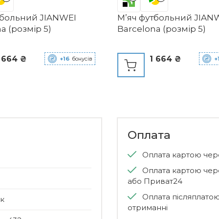
тбольний JIANWEI
М’яч футбольний JIAN
a (розмір 5)
Barcelona (розмір 5)
 664 ₴
1 664 ₴
+16
бонусів
+
Оплата
Оплата картою че
Оплата картою чер
або Приват24
Оплата післяплато
ік
отриманні