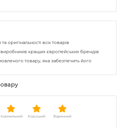
 та оригінальності всіх товарів
д виробників кращих європейських брендів
мовленого товару, яка забезпечить його
товару
Нормальний
Хороший
Відмінний