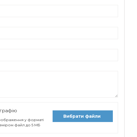
графію
Вибрати файли
 зображення у форматі
 розміром файл до 5 МБ