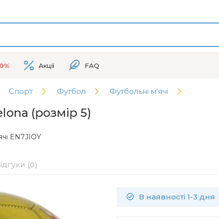
50%
Акції
FAQ
Спорт
Футбол
Футбольні м'ячі
ona (розмір 5)
ячі EN7JIOY
ідгуки (0)
В наявності 1-3 дня