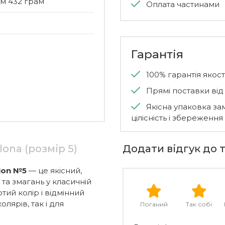
 см 432 грам
Оплата частинами
Гарантія
100% гарантія якості
Прямі поставки ві
Якісна упаковка за
цілісність і збереження
ona (розмір 5)
Додати відгук до 
ion №5
— це якісний,
 та змагань у класичній
отий колір і відмінний
лярів, так і для
Поганий
Так собі