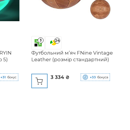
3
24
RYIN
Футбольний м’яч FNine Vintage
Ро
р 5)
Leather (розмір стандартний)
10
пе
фу
3 334 ₴
+31
бонус
+33
бонуса