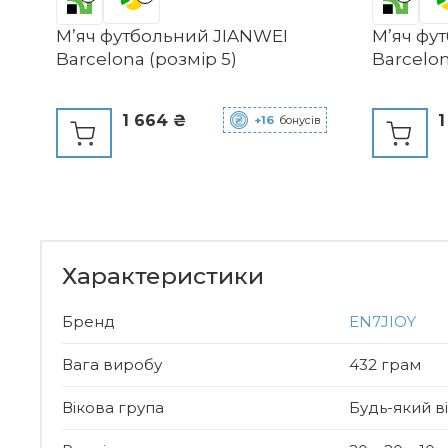
М’яч футбольний JIANWEI
М’яч фу
Barcelona (розмір 5)
Barcelon
1 664 ₴
1
+16
бонусів
Характеристики
Бренд
EN7JIOY
Вага виробу
432 грам
Вікова група
Будь-який в