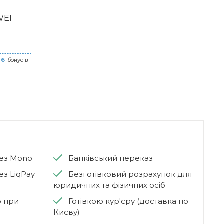
WEI
16
бонусів
рез Mono
Банківський переказ
ез LiqPay
Безготівковий розрахунок для
юридичних та фізичних осіб
ю при
Готівкою кур'єру (доставка по
Києву)