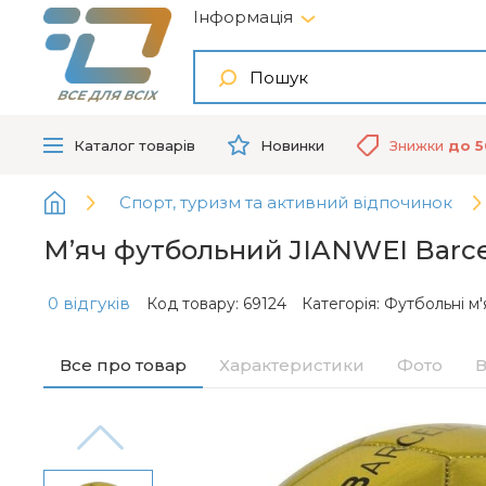
Інформація
ВСЕ ДЛЯ ВСІХ
Каталог
товарів
Новинки
Знижки
до 
Спорт, туризм та активний відпочинок
М’яч футбольний JIANWEI Barcel
0 відгуків
Код товару: 69124
Категорія:
Футбольні м'
Все про товар
Характеристики
Фото
В