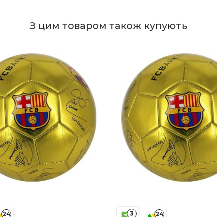
З цим товаром також купують
3
24
24