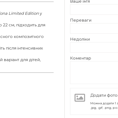
Ваше ім'я
ona Limited Edition
у
Переваги
 22 см, підходить для
існого композитного
Недоліки
ть після інтенсивних
Коментар
 варіант для дітей,
Додати фото
Можна додати 1
.jpg, .gif, .png,