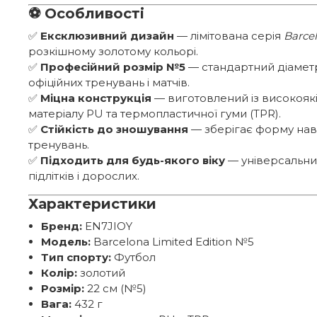
⚽
Особливості
✅
Ексклюзивний дизайн
— лімітована серія
Barcel
розкішному золотому кольорі.
✅
Професійний розмір №5
— стандартний діаметр
офіційних тренувань і матчів.
✅
Міцна конструкція
— виготовлений із високояк
матеріалу PU та термопластичної гуми (TPR).
✅
Стійкість до зношування
— зберігає форму наві
тренувань.
✅
Підходить для будь-якого віку
— універсальний
підлітків і дорослих.
Характеристики
Бренд:
EN7JIOY
Модель:
Barcelona Limited Edition №5
Тип спорту:
Футбол
Колір:
золотий
Розмір:
22 см (№5)
Вага:
432 г