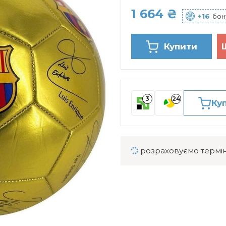
1 664 ₴
+16
бон
Купити
3
24
Ку
розраховуємо термін