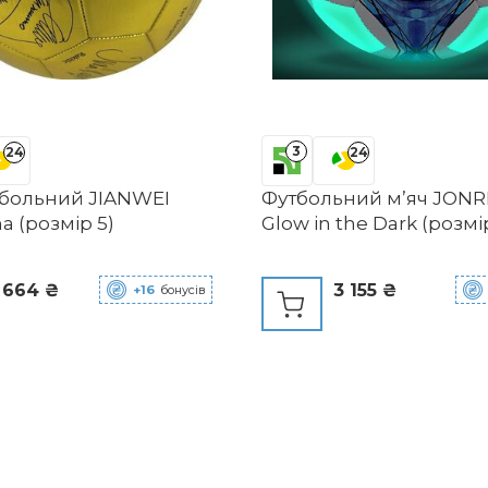
Футбол
3
24
24
тбольний JIANWEI
Футбольний м’яч JONR
a (розмір 5)
Glow in the Dark (розмі
 664 ₴
3 155 ₴
+16
бонусів