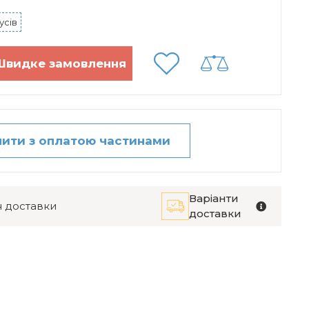
усів
пити з оплатою частинами
Варіанти
 доставки
доставки